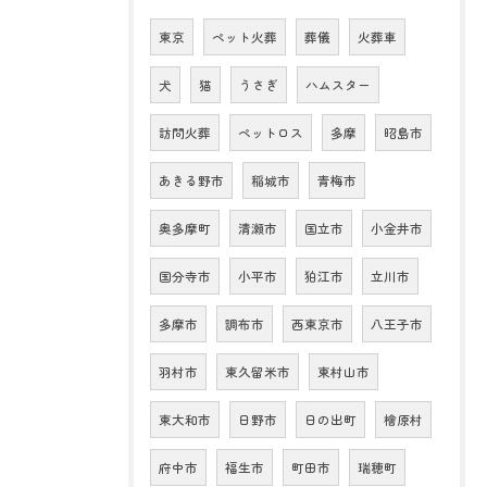
東京
ペット火葬
葬儀
火葬車
犬
猫
うさぎ
ハムスター
訪問火葬
ペットロス
多摩
昭島市
あきる野市
稲城市
青梅市
奥多摩町
清瀬市
国立市
小金井市
国分寺市
小平市
狛江市
立川市
多摩市
調布市
西東京市
八王子市
羽村市
東久留米市
東村山市
東大和市
日野市
日の出町
檜原村
府中市
福生市
町田市
瑞穂町