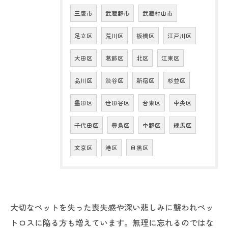
三鷹市
武蔵野市
武蔵村山市
足立区
荒川区
板橋区
江戸川区
大田区
葛飾区
北区
江東区
品川区
渋谷区
新宿区
杉並区
墨田区
世田谷区
台東区
中央区
千代田区
豊島区
中野区
練馬区
文京区
港区
目黒区
大切なペットを失った喪失感や深い悲しみに襲われペッ
トロスに陥る方も増えています。無理に忘れるのではな