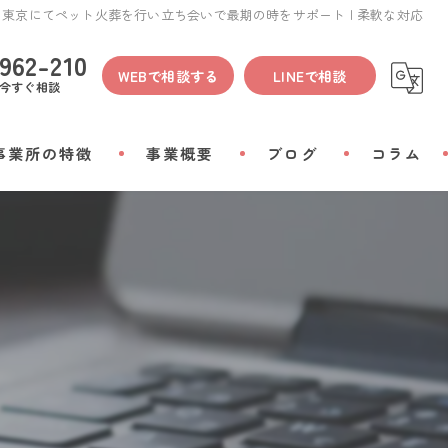
東京にてペット火葬を行い立ち会いで最期の時をサポート | 柔軟な対応
962-210
WEBで相談する
LINEで相談
今すぐ相談
事業所の特徴
事業概要
ブログ
コラム
間
物
会い
リアルグッズ