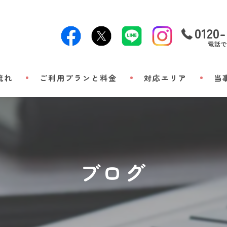
0120-
電話で
流れ
ご利用プランと料金
対応エリア
当
24時
出張
小動
ブログ
立ち
メモ