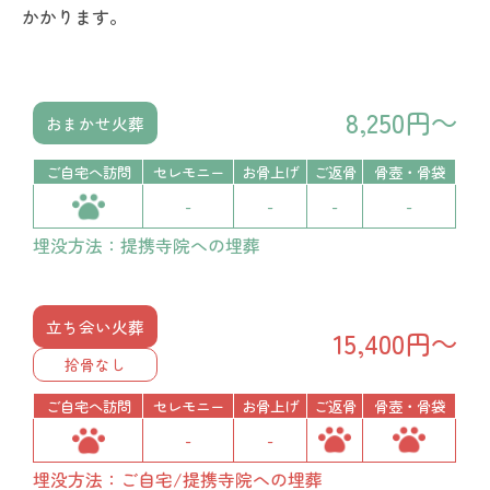
かかります。
8,250円～
おまかせ火葬
ご自宅へ訪問
セレモニー
お骨上げ
ご返骨
骨壺・骨袋
-
-
-
-
埋没方法：提携寺院への埋葬
立ち会い火葬
15,400円～
拾骨なし
ご自宅へ訪問
セレモニー
お骨上げ
ご返骨
骨壺・骨袋
-
-
埋没方法：ご自宅/提携寺院への埋葬