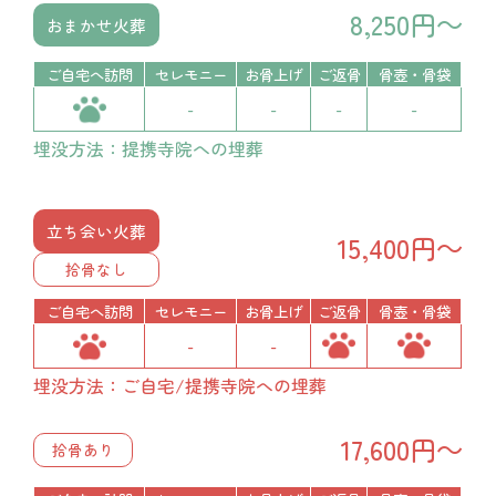
8,250円～
おまかせ火葬
ご自宅へ訪問
セレモニー
お骨上げ
ご返骨
骨壺・骨袋
-
-
-
-
埋没方法：提携寺院への埋葬
立ち会い火葬
15,400円～
拾骨なし
ご自宅へ訪問
セレモニー
お骨上げ
ご返骨
骨壺・骨袋
-
-
埋没方法：ご自宅/提携寺院への埋葬
17,600円～
拾骨あり