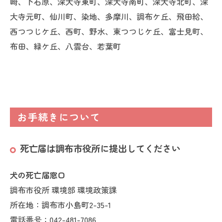
崎、下石原、深大寺東町、深大寺南町、深大寺北町、深
大寺元町、仙川町、染地、多摩川、調布ケ丘、飛田給、
西つつじケ丘、西町、野水、東つつじケ丘、富士見町、
布田、緑ケ丘、八雲台、若葉町
お手続きについて
死亡届は調布市役所に提出してください
犬の死亡届窓口
調布市役所 環境部 環境政策課
所在地：調布市小島町2-35-1
電話番号：042-481-7086