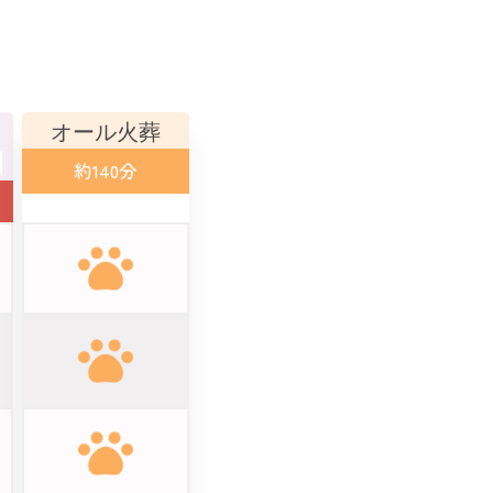
オール火葬
約140分