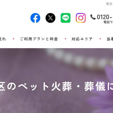
東京
0120-
電話で
流れ
ご利用プランと料金
対応エリア
当
24時
出張
小動
区のペット火葬・葬儀
立ち
メモ