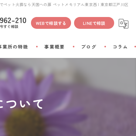
でペット火葬なら天国への扉 ペットメモリアル東京西 | 東京都江戸川区
962-210
WEBで相談する
LINEで相談
今すぐ相談
事業所の特徴
事業概要
ブログ
コラム
間
物
について
会い
リアルグッズ