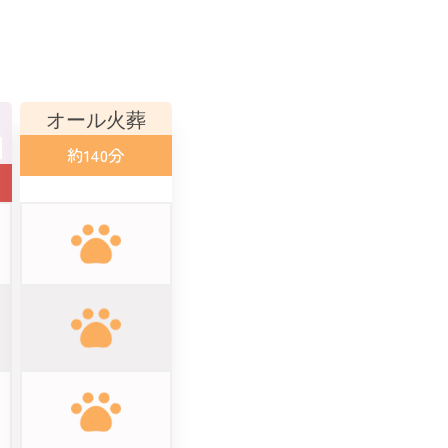
オール火葬
約140分