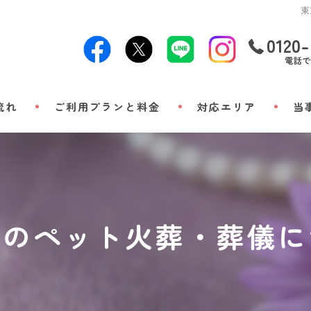
東
0120-
電話で
流れ
ご利用プランと料金
対応エリア
当
24時
出張
小動
市のペット火葬・葬儀に
立ち
メモ