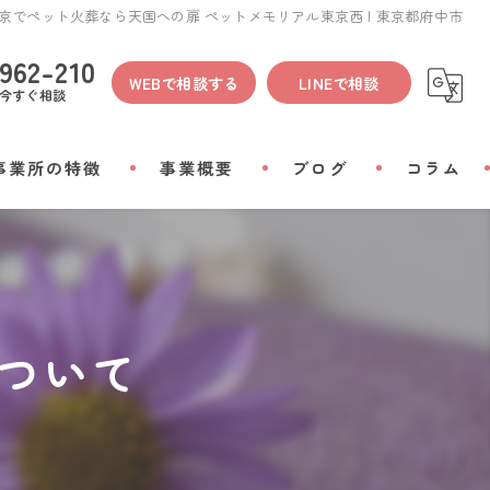
京でペット火葬なら天国への扉 ペットメモリアル東京西 | 東京都府中市
962-210
WEBで相談する
LINEで相談
今すぐ相談
事業所の特徴
事業概要
ブログ
コラム
間
物
ついて
会い
リアルグッズ