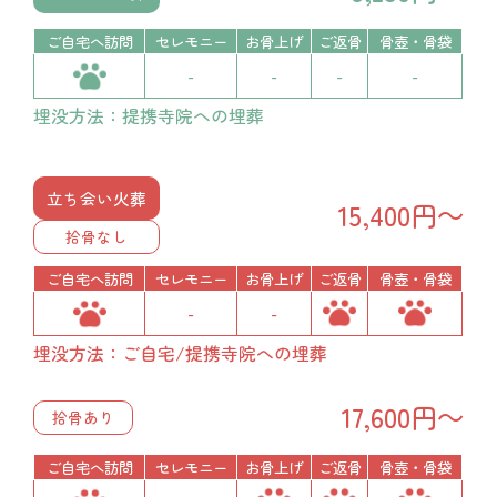
ご自宅へ訪問
セレモニー
お骨上げ
ご返骨
骨壺・骨袋
-
-
-
-
埋没方法：提携寺院への埋葬
立ち会い火葬
15,400円～
拾骨なし
ご自宅へ訪問
セレモニー
お骨上げ
ご返骨
骨壺・骨袋
-
-
埋没方法：ご自宅/提携寺院への埋葬
17,600円～
拾骨あり
ご自宅へ訪問
セレモニー
お骨上げ
ご返骨
骨壺・骨袋