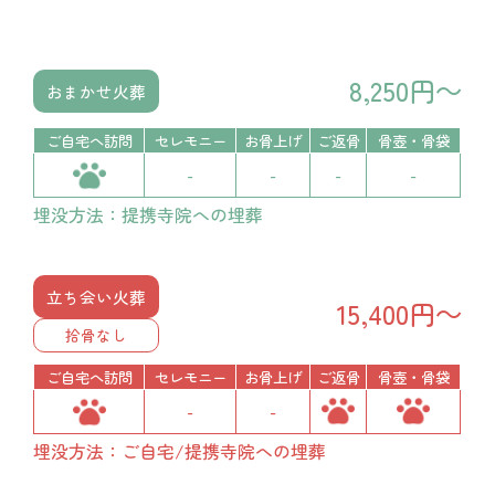
8,250円～
おまかせ火葬
ご自宅へ訪問
セレモニー
お骨上げ
ご返骨
骨壺・骨袋
-
-
-
-
埋没方法：提携寺院への埋葬
立ち会い火葬
15,400円～
拾骨なし
ご自宅へ訪問
セレモニー
お骨上げ
ご返骨
骨壺・骨袋
-
-
埋没方法：ご自宅/提携寺院への埋葬