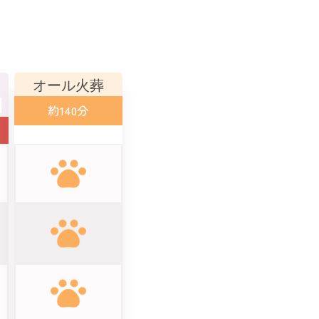
オール火葬
約140分