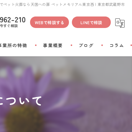
でペット火葬なら天国への扉 ペットメモリアル東京西 | 東京都武蔵野市
962-210
WEBで相談する
LINEで相談
今すぐ相談
事業所の特徴
事業概要
ブログ
コラム
間
物
について
会い
リアルグッズ