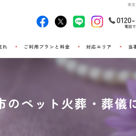
東京
0120-
電話で
流れ
ご利用プランと料金
対応エリア
当
24時
出張
小動
市のペット火葬・葬儀
立ち
メモ