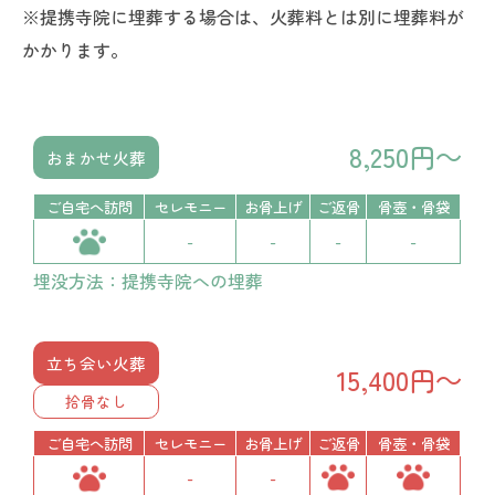
※提携寺院に埋葬する場合は、火葬料とは別に埋葬料が
かかります。
8,250円～
おまかせ火葬
ご自宅へ訪問
セレモニー
お骨上げ
ご返骨
骨壺・骨袋
-
-
-
-
埋没方法：提携寺院への埋葬
立ち会い火葬
15,400円～
拾骨なし
ご自宅へ訪問
セレモニー
お骨上げ
ご返骨
骨壺・骨袋
-
-