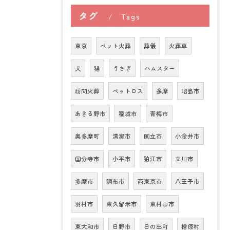
タグ
Tags
東京
ペット火葬
葬儀
火葬車
犬
猫
うさぎ
ハムスター
訪問火葬
ペットロス
多摩
昭島市
あきる野市
稲城市
青梅市
奥多摩町
清瀬市
国立市
小金井市
国分寺市
小平市
狛江市
立川市
多摩市
調布市
西東京市
八王子市
羽村市
東久留米市
東村山市
東大和市
日野市
日の出町
檜原村