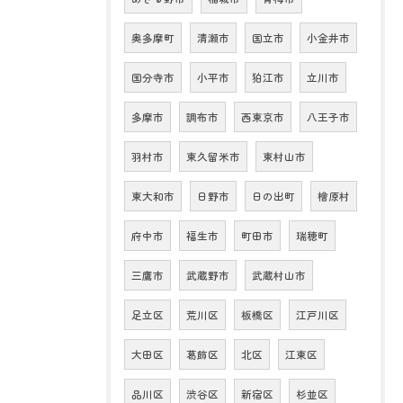
奥多摩町
清瀬市
国立市
小金井市
国分寺市
小平市
狛江市
立川市
多摩市
調布市
西東京市
八王子市
羽村市
東久留米市
東村山市
東大和市
日野市
日の出町
檜原村
府中市
福生市
町田市
瑞穂町
三鷹市
武蔵野市
武蔵村山市
足立区
荒川区
板橋区
江戸川区
大田区
葛飾区
北区
江東区
品川区
渋谷区
新宿区
杉並区