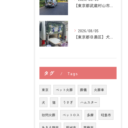
【東京都武蔵村山市】犬の訪問ペット火葬｜愛犬との最後の時間を...
2026/08/05
【東京都目黒区】犬の訪問ペット火葬｜住み慣れた場所で心穏やか...
タグ
Tags
東京
ペット火葬
葬儀
火葬車
犬
猫
うさぎ
ハムスター
訪問火葬
ペットロス
多摩
昭島市
あきる野市
稲城市
青梅市