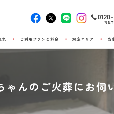
0120-
電話で
流れ
ご利用プランと料金
対応エリア
当
24時
出張
小動
ちゃんのご火葬にお伺
立ち
メモ