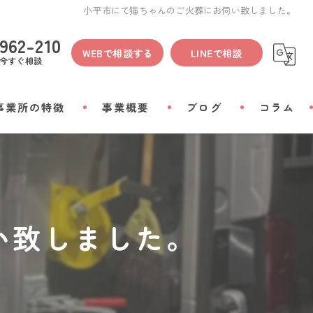
小平市にて猫ちゃんのご火葬にお伺い致しました。
962-210
WEBで相談する
LINEで相談
今すぐ相談
事業所の特徴
事業概要
ブログ
コラム
間
物
い致しました。
会い
リアルグッズ