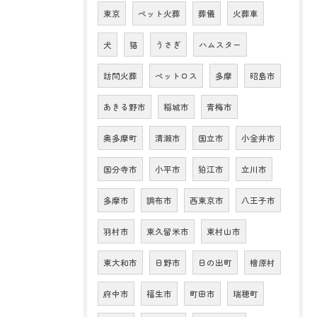
東京
ペット火葬
葬儀
火葬車
犬
猫
うさぎ
ハムスター
訪問火葬
ペットロス
多摩
昭島市
あきる野市
稲城市
青梅市
奥多摩町
清瀬市
国立市
小金井市
国分寺市
小平市
狛江市
立川市
多摩市
調布市
西東京市
八王子市
羽村市
東久留米市
東村山市
東大和市
日野市
日の出町
檜原村
府中市
福生市
町田市
瑞穂町