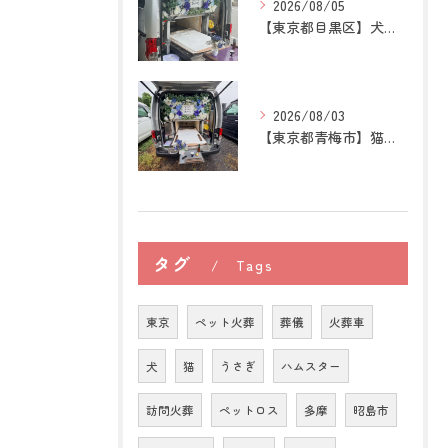
2026/08/05
【東京都目黒区】犬の訪問ペット火葬｜住み慣れた場所で心穏やか...
2026/08/03
【東京都青梅市】猫の訪問ペット火葬｜後悔しないために知ってお...
タグ
Tags
東京
ペット火葬
葬儀
火葬車
犬
猫
うさぎ
ハムスター
訪問火葬
ペットロス
多摩
昭島市