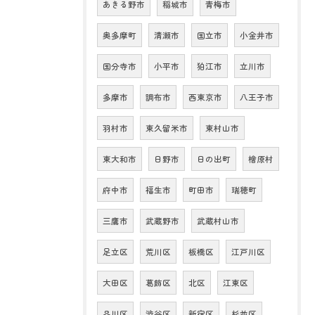
あきる野市
稲城市
青梅市
奥多摩町
清瀬市
国立市
小金井市
国分寺市
小平市
狛江市
立川市
多摩市
調布市
西東京市
八王子市
羽村市
東久留米市
東村山市
東大和市
日野市
日の出町
檜原村
府中市
福生市
町田市
瑞穂町
三鷹市
武蔵野市
武蔵村山市
足立区
荒川区
板橋区
江戸川区
大田区
葛飾区
北区
江東区
品川区
渋谷区
新宿区
杉並区