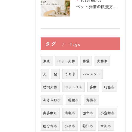
2026/08/03
ペット葬儀の供養方法と自分に合った見送り方の選び方
タグ
Tags
東京
ペット火葬
葬儀
火葬車
犬
猫
うさぎ
ハムスター
訪問火葬
ペットロス
多摩
昭島市
あきる野市
稲城市
青梅市
奥多摩町
清瀬市
国立市
小金井市
国分寺市
小平市
狛江市
立川市