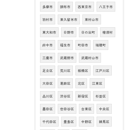
多摩市
調布市
西東京市
八王子市
羽村市
東久留米市
東村山市
東大和市
日野市
日の出町
檜原村
府中市
福生市
町田市
瑞穂町
三鷹市
武蔵野市
武蔵村山市
足立区
荒川区
板橋区
江戸川区
大田区
葛飾区
北区
江東区
品川区
渋谷区
新宿区
杉並区
墨田区
世田谷区
台東区
中央区
千代田区
豊島区
中野区
練馬区