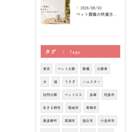
2026/08/03
ペット葬儀の供養方法と自分に合った見送り方の選び方
タグ
Tags
東京
ペット火葬
葬儀
火葬車
犬
猫
うさぎ
ハムスター
訪問火葬
ペットロス
多摩
昭島市
あきる野市
稲城市
青梅市
奥多摩町
清瀬市
国立市
小金井市