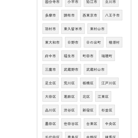
国分寺市
小平市
狛江市
立川市
多摩市
調布市
西東京市
八王子市
羽村市
東久留米市
東村山市
東大和市
日野市
日の出町
檜原村
府中市
福生市
町田市
瑞穂町
三鷹市
武蔵野市
武蔵村山市
足立区
荒川区
板橋区
江戸川区
大田区
葛飾区
北区
江東区
品川区
渋谷区
新宿区
杉並区
墨田区
世田谷区
台東区
中央区
千代田区
豊島区
中野区
練馬区