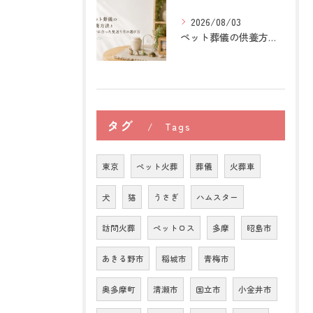
2026/08/03
ペット葬儀の供養方法と自分に合った見送り方の選び方
タグ
Tags
東京
ペット火葬
葬儀
火葬車
犬
猫
うさぎ
ハムスター
訪問火葬
ペットロス
多摩
昭島市
あきる野市
稲城市
青梅市
奥多摩町
清瀬市
国立市
小金井市