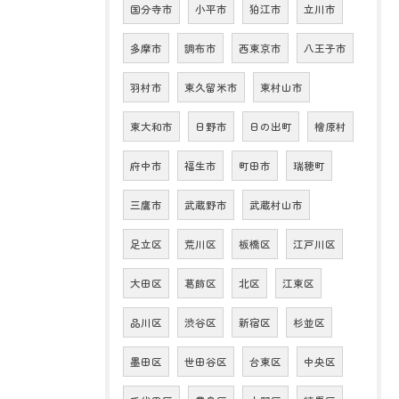
国分寺市
小平市
狛江市
立川市
多摩市
調布市
西東京市
八王子市
羽村市
東久留米市
東村山市
東大和市
日野市
日の出町
檜原村
府中市
福生市
町田市
瑞穂町
三鷹市
武蔵野市
武蔵村山市
足立区
荒川区
板橋区
江戸川区
大田区
葛飾区
北区
江東区
品川区
渋谷区
新宿区
杉並区
墨田区
世田谷区
台東区
中央区