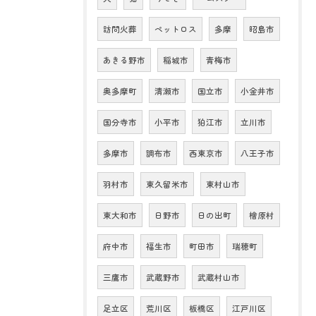
訪問火葬
ペットロス
多摩
昭島市
あきる野市
稲城市
青梅市
奥多摩町
清瀬市
国立市
小金井市
国分寺市
小平市
狛江市
立川市
多摩市
調布市
西東京市
八王子市
羽村市
東久留米市
東村山市
東大和市
日野市
日の出町
檜原村
府中市
福生市
町田市
瑞穂町
三鷹市
武蔵野市
武蔵村山市
足立区
荒川区
板橋区
江戸川区