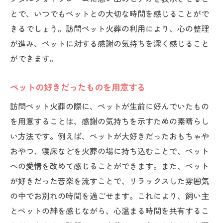
家族や友人との共有
とで、いつでもペットとの大切な時間を感じることがで
最後のお別れの計画
きるでしょう。訪問ペット火葬の利用により、心の整理
ペットとの最後の時間を大切にする訪問ペット
が進み、ペットに対する感謝の気持ちを深く感じること
火葬
ができます。
ペットとの最後の時間を過ごす方法
ペットの好きだったものを用意する
感謝の気持ちを伝える時間の作り方
手紙や言葉で感謝を伝える
訪問ペット火葬の際に、ペットが生前に好んでいたもの
を用意することは、感謝の気持ちを示すための素晴らし
ペットの思い出を振り返る
い方法です。例えば、ペットが大好きだったおもちゃや
家族と共に感謝の言葉を述べる
おやつ、寝床などを火葬の場に持ち込むことで、ペット
心の整理と未来への準備
への愛情を改めて感じることができます。また、ペット
訪問ペット火葬でペットに感謝の手紙を読む方
が好きだった音楽を流すことで、リラックスした雰囲気
法
の中でお別れの時間を過ごせます。これにより、飼い主
手紙を書くポイント
とペットの絆を感じながら、心温まる時間を共有するこ
手紙を読むタイミング