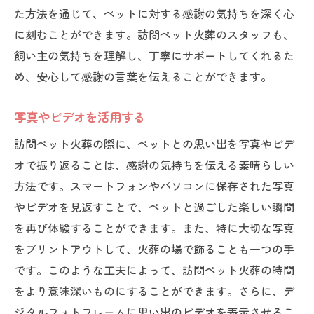
た方法を通じて、ペットに対する感謝の気持ちを深く心
訪問ペット火葬で飼い主ができる感謝の表現方
に刻むことができます。訪問ペット火葬のスタッフも、
法
飼い主の気持ちを理解し、丁寧にサポートしてくれるた
感謝の手紙を書く
め、安心して感謝の言葉を伝えることができます。
ペットの好きだった食べ物を用意する
花を飾る
写真やビデオを活用する
家族で感謝の言葉を伝える
訪問ペット火葬の際に、ペットとの思い出を写真やビデ
思い出の品を一緒に納める
オで振り返ることは、感謝の気持ちを伝える素晴らしい
瞑想や祈りの時間を持つ
方法です。スマートフォンやパソコンに保存された写真
訪問ペット火葬の準備と心構えについて
やビデオを見返すことで、ペットと過ごした楽しい瞬間
心の準備の大切さ
を再び体験することができます。また、特に大切な写真
をプリントアウトして、火葬の場で飾ることも一つの手
必要な物品の準備
です。このような工夫によって、訪問ペット火葬の時間
事前の相談と確認事項
をより意味深いものにすることができます。さらに、デ
感謝の気持ちをまとめる
ジタルフォトフレームに思い出のビデオを表示させるこ