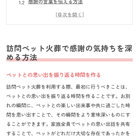
感謝の言葉を伝える方法
写真やビデオを活用する
ペットの好きだったものを用意する
手紙を読んで感謝を伝える
心の整理をするための儀式
訪問ペット火葬で感謝の気持ちを深
自宅で訪問ペット火葬を行う利点とは
める方法
ペットが安心できる環境での火葬
ペットとの思い出を振り返る時間を作る
移動の負担を軽減する
プライベートな空間での別れ
訪問ペット火葬を利用する際、最初に行うべきことは、
ペットとの思い出を振り返る時間を作ることです。お別
家族全員で集まることができる
れの瞬間に、ペットとの楽しい出来事や共に過ごした時
ペットの思い出の場所での火葬
間を思い出すことで、その瞬間をより意味深いものにす
心の準備がしやすい
ることができます。家族全員でペットの思い出話を共有
訪問ペット火葬の流れと感謝の気持ちの伝え方
することで、ペットがどれだけ大切な存在であったかを
事前準備と相談の重要性