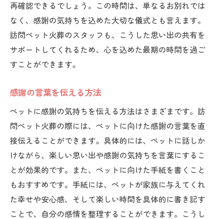
再確認できるでしょう。この時間は、単なるお別れでは
感謝の言葉を準備する
なく、感謝の気持ちを込めた大切な儀式とも言えます。
火葬当日の流れを知る
訪問ペット火葬のスタッフも、こうした思い出の共有を
専門スタッフのサポートを受ける
サポートしてくれるため、心を込めた最期の時間を過ご
すことができます。
感謝の気持ちを込めたセレモニー
後片付けと心の整理
感謝の言葉を伝える方法
専門スタッフと共に訪問ペット火葬を行うメリ
ペットに感謝の気持ちを伝える方法はさまざまです。訪
ット
問ペット火葬の際には、ペットに向けた感謝の言葉を直
専門知識による安心感
接伝えることができます。具体的には、ペットに話しか
心のサポートを受けられる
けながら、楽しい思い出や感謝の気持ちを言葉にするこ
スムーズな進行を確保
とが効果的です。また、ペットに向けた手紙を書くこと
質問や不安に対応してもらえる
もおすすめです。手紙には、ペットが家族に与えてくれ
感謝の気持ちを共有する時間
た幸せや安心感、そして楽しい時間を具体的に書き記す
個別対応による特別な時間
ことで、自分の感情を整理することができます。こうし