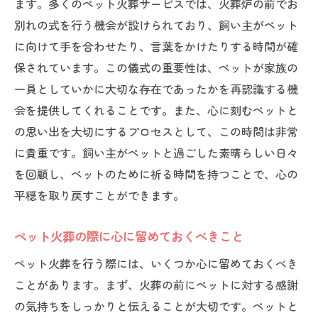
ます。多くのペット火葬サービスでは、火葬炉の前でお
ペット火葬後の絆を大切にする考え方
別れの式を行う機会が設けられており、飼い主がペット
ペット火葬での絆を心に刻むためのステッ
に向けて手を合わせたり、言葉をかけたりする時間が確
プ
保されています。この儀式の重要性は、ペットが家族の
ペット火葬でペットとの最後の時間を特別なも
一員としていかに大切な存在であったかを再認識する機
のにする
会を提供してくれることです。また、心に刻むペットと
ペット火葬で特別な時間を作るための工夫
の思い出を大切にするプロセスとして、この時間は非常
ペット火葬で最後の時間を大切にする方法
に貴重です。飼い主がペットと過ごした素晴らしい日々
ペット火葬を通じて特別な記憶を作る
を回顧し、ペットのために祈る時間を持つことで、心の
平穏を取り戻すことができます。
最後の時間を特別なものにするためのペッ
ト火葬
ペット火葬の際に心に留めておくべきこと
ペット火葬での特別な時間を心に残すため
に
ペット火葬を行う際には、いくつか心に留めておくべき
ことがあります。まず、火葬の前にペットに対する感謝
ペット火葬を最期の時間に活かすヒント
の気持ちをしっかりと伝えることが大切です。ペットと