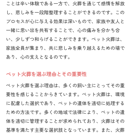
ことは辛い体験である一方で、火葬を通じて感情を解放
ス
し、悲しみを一段階整理することができるのです。この
ペット火葬で感謝の気持ちを伝える方法
プロセスが心に与える効果は深いもので、家族や友人と
ペット火葬で感謝の言葉を伝えるタイミン
一緒に思い出を共有することで、心の痛みを分かち合
グ
い、少しずつ和らげることができます。ペット火葬は、
ペットへの感謝を表現するための方法
家族全員が集まり、共に悲しみを乗り越えるための場で
感謝の気持ちを形にするためのアイデア
あり、心の支えとなるのです。
ペット火葬で心からの感謝を届けるために
ペット火葬を選ぶ理由とその重要性
ペットの思い出と共に感謝を伝える手法
ペット火葬を選ぶ理由は、多くの飼い主にとってその重
ペット火葬における感謝のメッセージの例
要性を感じることからきています。ペット火葬は、環境
ペット火葬での最後の瞬間の見送り方
に配慮した選択であり、ペットの遺体を適切に処理する
ペット火葬前の最後の瞬間の重要性
ための方法です。多くの地域で法律により、ペットの遺
ペットとの最期の時間を大切にする方法
体を適切に管理することが求められており、火葬はその
ペット火葬での見送りに必要な心構え
基準を満たす主要な選択肢となっています。また、火葬