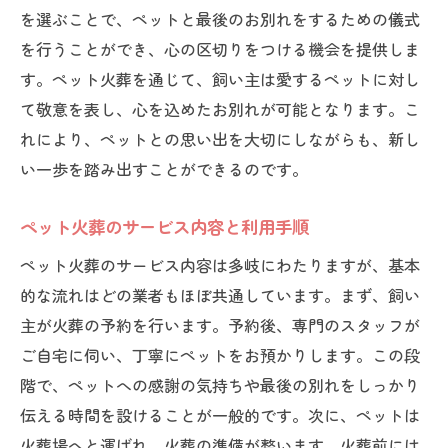
ペット火葬での見送りを特別なものにする
を選ぶことで、ペットと最後のお別れをするための儀式
ヒント
を行うことができ、心の区切りをつける機会を提供しま
最期の瞬間を共に過ごすための工夫
す。ペット火葬を通じて、飼い主は愛するペットに対し
ペット火葬での見送りを通じて心を癒す
て敬意を表し、心を込めたお別れが可能となります。こ
れにより、ペットとの思い出を大切にしながらも、新し
ペット火葬を通じて思い出を心に刻む
い一歩を踏み出すことができるのです。
ペット火葬で思い出を振り返る儀式
ペット火葬後の思い出を大切にする方法
ペット火葬のサービス内容と利用手順
ペット火葬を経て思い出を形にする
ペット火葬のサービス内容は多岐にわたりますが、基本
ペット火葬で思い出を心に刻むためのヒン
的な流れはどの業者もほぼ共通しています。まず、飼い
ト
主が火葬の予約を行います。予約後、専門のスタッフが
思い出を共有することで心に残るお別れを
ご自宅に伺い、丁寧にペットをお預かりします。この段
ペット火葬の経験を思い出として活かす
階で、ペットへの感謝の気持ちや最後の別れをしっかり
ペット火葬のセレモニーで心を浄化する方法
伝える時間を設けることが一般的です。次に、ペットは
ペット火葬セレモニーの選び方とその効果
火葬場へと運ばれ、火葬の準備が整います。火葬前には