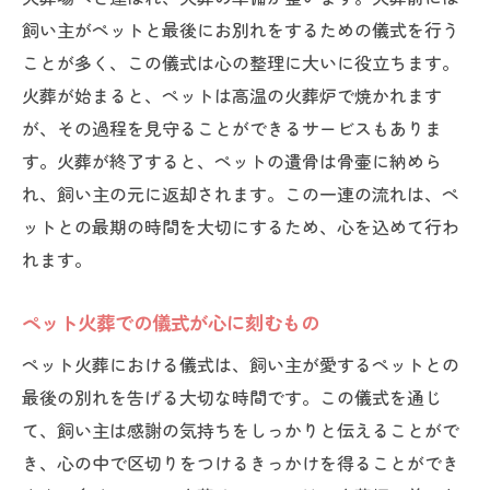
飼い主がペットと最後にお別れをするための儀式を行う
心を浄化するためのペット火葬の儀式
ことが多く、この儀式は心の整理に大いに役立ちます。
ペット火葬セレモニーの流れと参加方法
火葬が始まると、ペットは高温の火葬炉で焼かれます
ペット火葬で心を浄化するための環境づく
が、その過程を見守ることができるサービスもありま
り
す。火葬が終了すると、ペットの遺骨は骨壷に納めら
ペット火葬セレモニーでの感謝と祈り
れ、飼い主の元に返却されます。この一連の流れは、ペ
ペット火葬で心を癒すためのセレモニーの
ットとの最期の時間を大切にするため、心を込めて行わ
工夫
れます。
ペット火葬で失ったペットとの絆を再確認する
ペット火葬での儀式が心に刻むもの
ペット火葬が絆を深める理由とその影響
ペット火葬を通じて絆を再確認するプロセ
ペット火葬における儀式は、飼い主が愛するペットとの
ス
最後の別れを告げる大切な時間です。この儀式を通じ
ペット火葬で絆を感じるための方法
て、飼い主は感謝の気持ちをしっかりと伝えることがで
き、心の中で区切りをつけるきっかけを得ることができ
絆を再確認するためのペット火葬の活用法