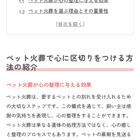
ペット火葬が心の整理に与える効果
ペット火葬を選ぶ理由とその重要性
ペット火葬のサービス内容と利用手順
ペット火葬での儀式が心に刻むもの
ペット火葬の際に心に留めておくべきこと
ペット火葬後の心のケア方法
ペット火葬で心に区切りをつける方
ペット火葬の手順と心の準備について
法の紹介
ペット火葬の準備に必要な書類と手続き
ペット火葬が心の整理に与える効果
ペット火葬の当日の流れと注意事項
ペット火葬前に確認すべき心の準備
ペット火葬は、愛するペットとの別れを受け入れるため
の大切なステップです。この儀式を通じて、飼い主は感
ペット火葬におけるサポートの活用法
謝の気持ちを表現し、心の整理をすることができます。
ペット火葬をスムーズに進めるためのヒン
ペット火葬は単なる遺体の処理方法ではなく、心の癒し
ト
と整理のプロセスでもあります。ペットの最期を見送る
ペット火葬後の心の整理に役立つアドバイ