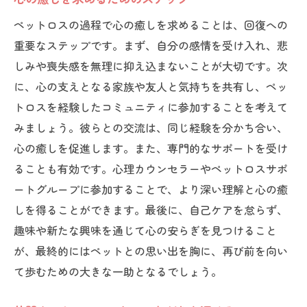
未来へのポジティブな視点を育てる
ペットロスの過程で心の癒しを求めることは、回復への
ペットロスを経て得る心の成長と日常の喜び
重要なステップです。まず、自分の感情を受け入れ、悲
悲しみを越えて得る内面的な強さ
しみや喪失感を無理に抑え込まないことが大切です。次
日々の小さな喜びを見つける力
に、心の支えとなる家族や友人と気持ちを共有し、ペッ
ペットとの思い出が教えてくれること
トロスを経験したコミュニティに参加することを考えて
みましょう。彼らとの交流は、同じ経験を分かち合い、
成長した自分を認識するための時間
心の癒しを促進します。また、専門的なサポートを受け
新しい関係性を築くためのヒント
ることも有効です。心理カウンセラーやペットロスサポ
心の成長がもたらす日常の豊かさ
ートグループに参加することで、より深い理解と心の癒
ペットロスからの回復と心の変化を考える
しを得ることができます。最後に、自己ケアを怠らず、
心の回復に向けた第一歩
趣味や新たな興味を通じて心の安らぎを見つけること
ペットとの思い出を心の支えに
が、最終的にはペットとの思い出を胸に、再び前を向い
他者との共感を通じて築く心の絆
て歩むための大きな一助となるでしょう。
変化を受け入れるためのマインドセット