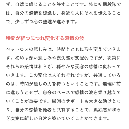
初期のショックとその受け止め方
ず、自然に感じることを許すことです。特に初期段階で
共感と支えの力を実感する
は、自分の感情を認識し、身近な人にそれを伝えること
心の中でペットとのつながりを保つ
で、少しずつ心の整理が進みます。
自分自身の感情を受け入れるプロセス
時間が経つにつれ変化する感情の波
新しい視点での生活の再構築
ペットロスの悲しみは、時間とともに形を変えていきま
心の中に育つ新たな希望
す。初めは深い悲しみや喪失感が支配的ですが、次第に
ペットロスから心が癒えるまでのプロセスとは
それらの感情は和らぎ、穏やかな受容の感情に変わって
心の傷を癒すための時間と努力
いきます。この変化は人それぞれですが、共通している
悲しみと向き合うための方法
のは、時間が癒しの力を持つということです。無理に前
新しい活動を通じての心のリフレッシュ
に進もうとせず、自分のペースで感情の波を乗り越えて
ペットとの思い出を共有する大切さ
いくことが重要です。周囲のサポートも大きな助けとな
心の平穏を取り戻すための習慣
り、自分の感情を他者と共有することで、孤独感が和ら
未来に繋がる心の成長を目指して
ぎ次第に新しい日常を築いていくことができます。
ペットロスの心の変化と新たな一歩の踏み出し