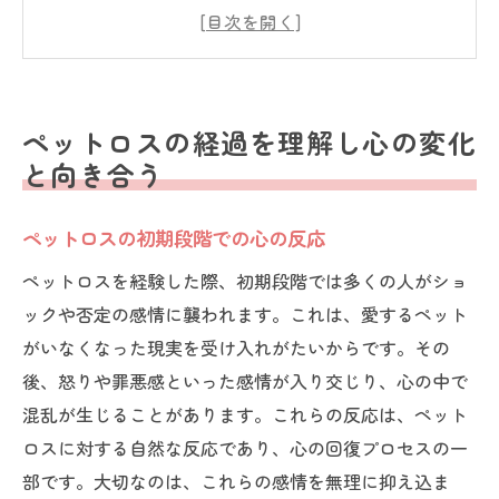
ペットへの感謝と新たな視点の発見
心の癒しを求めるためのステップ
仲間やコミュニティとのつながりを深める
心の成長を感じる瞬間を大切に
ペットロスの経過を理解し心の変化
ペットロスの悲しみを乗り越えるための心の経
と向き合う
過
悲しみに向き合う勇気を持つ
ペットロスの初期段階での心の反応
思い出を通じて心を癒す方法
ペットロスを経験した際、初期段階では多くの人がショ
ペットの存在が教えてくれること
ックや否定の感情に襲われます。これは、愛するペット
がいなくなった現実を受け入れがたいからです。その
時間とともに変わる心の風景
後、怒りや罪悪感といった感情が入り交じり、心の中で
ペットロスを通じて学ぶ感謝の気持ち
混乱が生じることがあります。これらの反応は、ペット
新たな日常を受け入れる心の準備
ロスに対する自然な反応であり、心の回復プロセスの一
愛するペットを失った後の心の変化を知る
部です。大切なのは、これらの感情を無理に抑え込ま