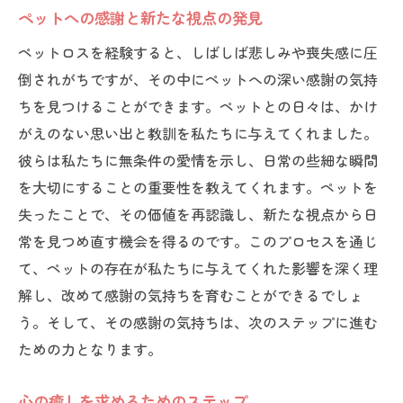
ペットへの感謝と新たな視点の発見
方
ペットロスを経験すると、しばしば悲しみや喪失感に圧
悲しみを力に変える心の準備
倒されがちですが、その中にペットへの深い感謝の気持
ペットを思い出しながら進む第一歩
ちを見つけることができます。ペットとの日々は、かけ
新たな目標を見つける旅
がえのない思い出と教訓を私たちに与えてくれました。
心に溜まった感情を解放する方法
彼らは私たちに無条件の愛情を示し、日常の些細な瞬間
日常の中に取り入れる心のリフレッシュ
を大切にすることの重要性を教えてくれます。ペットを
新しいライフステージへの挑戦
失ったことで、その価値を再認識し、新たな視点から日
時間とともに癒えるペットロスの心の経過
常を見つめ直す機会を得るのです。このプロセスを通じ
心の痛みを和らげる毎日の習慣
て、ペットの存在が私たちに与えてくれた影響を深く理
解し、改めて感謝の気持ちを育むことができるでしょ
思い出と共に過ごす時の価値
う。そして、その感謝の気持ちは、次のステップに進む
新しい経験を通じての心の回復
ための力となります。
感情の浮き沈みに寄り添う方法
ペットへの感謝を表現する機会
心の癒しを求めるためのステップ