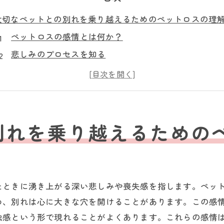
大切なペットとの別れを乗り越えるためのペットロスの理
ペットロスの感情とは何か？
悲しみのプロセスを知る
ペットロスが心に与える影響
ペットロスがもたらす感情の変化
ペットとの別れを理解するために
ペットロスに対する社会的意識の変化
別れを乗り越えるための
ペットロスの悲しみを和らげるための共感の力とは
共感が悲しみに与える影響
ペットロスを共有するコミュニティの重要性
たときに湧き上がる深い悲しみや喪失感を指します。ペッ
共感を通じた心の癒し
め、別れは心に大きな穴を開けることがあります。この感
他者の経験に学ぶ
独感という形で現れることがよくあります。これらの感情