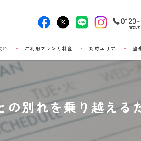
0120-
電話で
流れ
ご利用プランと料金
対応エリア
当
24時
出張
小動
との別れを乗り越える
立ち
メモ