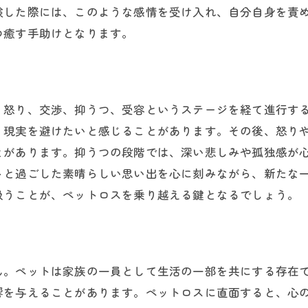
プロフェッショナルのサポートを受ける方法
験した際には、このような感情を受け入れ、自分自身を責
共感を育む環境作り
つ癒す手助けとなります。
ペットロスの痛みを理解し癒しのプロセスを進める方法
感情を正直に受け入れる
癒しのためのステップを知る
、怒り、交渉、抑うつ、受容というステージを経て進行す
自分自身を大切にする方法
、現実を避けたいと感じることがあります。その後、怒り
ペットとの思い出を振り返る
とがあります。抑うつの段階では、深い悲しみや孤独感が
トと過ごした素晴らしい思い出を心に刻みながら、新たな
日記やアートによる感情表現
扱うことが、ペットロスを乗り越える鍵となるでしょう。
自然の中でのリフレクション
ペットロスに向き合いながら心の支えを見つけるために
サポートグループの活用
ん。ペットは家族の一員として生活の一部を共にする存在
家族や友人とのコミュニケーション
響を与えることがあります。ペットロスに直面すると、心
新しいルーティンの構築