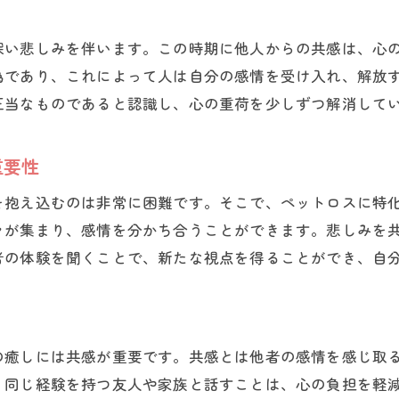
共感が支える心の回復
深い悲しみを伴います。この時期に他人からの共感は、心
癒しのためのライフスタイルの見直し
為であり、これによって人は自分の感情を受け入れ、解放
ペットロス専門カウンセラーの役割
正当なものであると認識し、心の重荷を少しずつ解消して
心を癒すための自然療法
感情を共感によって整理する
重要性
を抱え込むのは非常に困難です。そこで、ペットロスに特
々が集まり、感情を分かち合うことができます。悲しみを
者の体験を聞くことで、新たな視点を得ることができ、自
の癒しには共感が重要です。共感とは他者の感情を感じ取
、同じ経験を持つ友人や家族と話すことは、心の負担を軽