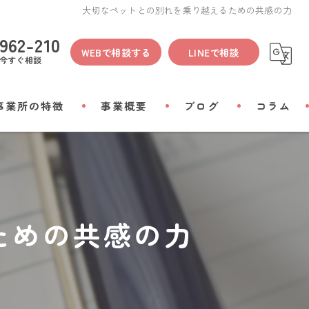
大切なペットとの別れを乗り越えるための共感の力
962-210
WEBで相談する
LINEで相談
今すぐ相談
事業所の特徴
事業概要
ブログ
コラム
間
物
ための共感の力
会い
リアルグッズ