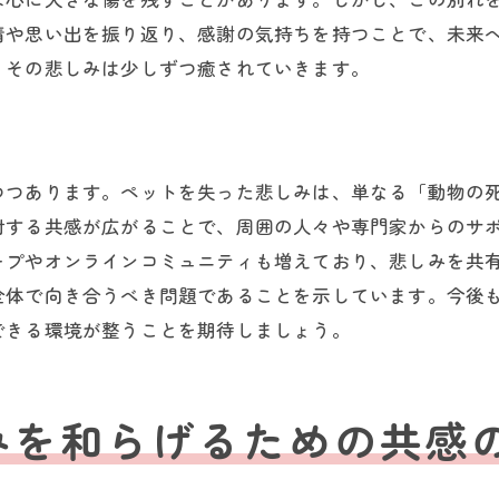
ポジティブな視点を持つ
情や思い出を振り返り、感謝の気持ちを持つことで、未来
心の平和を保つための習慣
、その悲しみは少しずつ癒されていきます。
共感を通じた心の交流
他者の支えを受け入れる
ペットとの思い出を抱きしめながらペットロスを乗り越え
つつあります。ペットを失った悲しみは、単なる「動物の
思い出と共に生きる方法
対する共感が広がることで、周囲の人々や専門家からのサ
ープやオンラインコミュニティも増えており、悲しみを共
ペットとの思い出を振り返る時間
全体で向き合うべき問題であることを示しています。今後
創造的な方法で思い出を表現する
できる環境が整うことを期待しましょう。
ペットの記憶を大切にする方法
共に過ごした時間への感謝
思い出を新たな力に変える
みを和らげるための共感
ペットロスに直面した時の心の癒し方と共感の力
癒しのプロセスを理解する