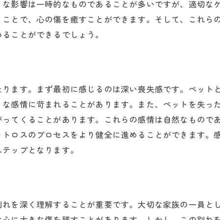
うな影響は一時的なものであることが多いですが、適切な
専門家のアドバイス
うことで、心の傷を癒すことができます。そして、これら
ペットロスを乗り越えた人々の声
めることができるでしょう。
心の支えとなる活動
愛するペットとの思い出を大切にペットロスを乗り越える
ペットの思い出をどう残すか
たります。まず最初に感じるのは深い喪失感です。ペット
アルバムやメモリアルの作成
うな感情に苛まれることがあります。また、ペットを失っ
思い出を共有する方法
がってくることがあります。これらの感情は自然なもので
心に刻むペットの存在
ットロスのプロセスをより健全に進めることができます。
記念日に思い出すことの重要性
ステップとなります。
ペットへの感謝を表現する
ペットロスの感情に共感し心の平穏を取り戻すためのヒン
共感がもたらす心の安らぎ
別れを深く理解することが重要です。大切な家族の一員と
感情を整理するためのヒント
は心に大きな傷を残すことがあります。しかし、この別れ