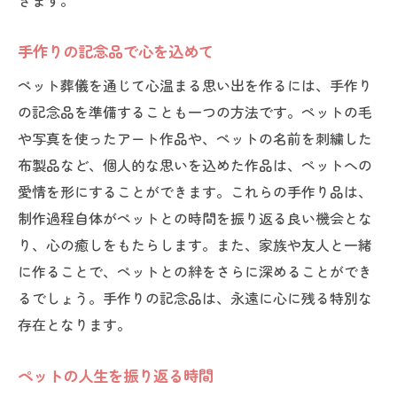
きます。
新しい視点でペットを偲ぶ
セレモニーで語り合う思い出
手作りの記念品で心を込めて
感謝を伝える手作りアイテム
ペット葬儀を通じて心温まる思い出を作るには、手作り
心温まるシーンを演出
の記念品を準備することも一つの方法です。ペットの毛
みんなで感謝のメッセージを
や写真を使ったアート作品や、ペットの名前を刺繍した
愛するペットとの別れをペット葬儀で心温まる
布製品など、個人的な思いを込めた作品は、ペットへの
ものに
愛情を形にすることができます。これらの手作り品は、
最後のお別れを大切にする方法
制作過程自体がペットとの時間を振り返る良い機会とな
ペットと過ごした幸せな瞬間を振り返る
り、心の癒しをもたらします。また、家族や友人と一緒
別れの悲しみを乗り越えるために
に作ることで、ペットとの絆をさらに深めることができ
るでしょう。手作りの記念品は、永遠に心に残る特別な
ペットの思い出を永遠に残す
存在となります。
温かいセレモニーで癒される
ペットのお気に入りを取り入れる
ペットの人生を振り返る時間
家族と一緒に行うペット葬儀の重要性とその意