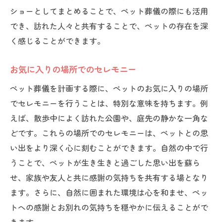
大切な時間を一緒に過ごす意義
ショーとしてまとめることで、ペット葬儀の際にも活用
絆を深めるためのコミュニケーション
でき、訪れた人々と共有することで、ペットの存在を深
く感じることができます。
専門家のサポートでペット葬儀を心温まるもの
にする
お気に入りの場所でのセレモニー
専門家が提供する心強いサポート
ペット葬儀を計画する際に、ペットのお気に入りの場所
ペット葬儀のプロに相談する利点
でセレモニーを行うことは、特別な意味を持ちます。例
感情を整理するためのカウンセリング
えば、散歩中によく訪れた公園や、庭先の静かな一角な
ペット葬儀の流れを知る
どです。これらの場所でのセレモニーは、ペットとの思
専門家によるセレモニーの提案
い出をより深く心に刻むことができます。自然の中で行
心に寄り添うプランの選び方
うことで、ペットが生き生きと過ごした思い出を蘇ら
ペット葬儀のセレモニーで思い出を共有し感謝
せ、家族や友人と共に感謝の気持ちを共有する場となり
の気持ちを表す
ます。さらに、自然に囲まれた環境は心を和ませ、ペッ
思い出を共有するための方法
トへの感謝とお別れの気持ちを穏やかに伝えることがで