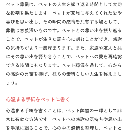
ペット葬儀は、ペットの人生を振り返る時間として大切
義
な役割を果たします。ペットが家族に与えてくれた愛や
家族全員で向き合う時間の大切さ
喜びを思い出し、その瞬間の感情を共有する場として、
共に作る思い出の価値
葬儀は意義深いものです。ペットとの思い出を振り返る
家族の絆を深める場
ことで、ペットが生きた証を心に刻むことができ、感謝
ペットへの感謝を共有する
の気持ちがより一層深まります。また、家族や友人と共
共に過ごした日々を振り返る
にその思い出を語り合うことで、ペットへの愛を再確認
できる時間にもなります。ペット葬儀を通じて、心から
家族で心を一つにするために
の感謝の言葉を捧げ、彼らの素晴らしい人生を称えまし
ょう。
心温まる手紙をペットに書く
心温まる手紙を書くことは、ペット葬儀の一環として非
常に有効な方法です。ペットへの感謝の気持ちや思い出
を手紙に綴ることで、心の中の感情を整理し、ペットと