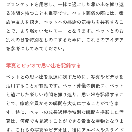
ブランケットを用意し、一緒に過ごした思い出を振り返
シンプルで心温まる式を計画
る時間を持つことも重要です。ペット葬儀の際には、家
ペット葬儀という大切な時間で心の整理をする
族や友人を招き、ペットへの感謝の気持ちを共有するこ
心の中にある感情を整理する方法
とで、より温かいセレモニーとなります。ペットとのお
ペットとの思い出を振り返る
別れの日を特別なものにするために、これらのアイデア
悲しみを共有し癒す時間
を参考にしてみてください。
家族と共に過ごす特別な時間
写真とビデオで思い出を記録する
ペットの存在を心に刻む
ペットとの思い出を永遠に残すために、写真やビデオを
専門家のサポートを受ける利点
活用することが有効です。ペット葬儀の前後に、ペット
ペット葬儀を通じて家族との絆を再確認する
と過ごした楽しい時間を振り返り、思い出を記録するこ
家族団結の重要性を理解する
とで、家族全員がその瞬間を大切にすることができま
一緒に過ごした思い出を語り合う
す。特に、ペットの成長過程や特別な瞬間を撮影した写
家族全員で感謝の気持ちを共有
真は、何度でも見返すことができる貴重な宝物となりま
ペットとの思い出を未来へ繋げる
す。これらの写真やビデオは、後にアルバムやスライド