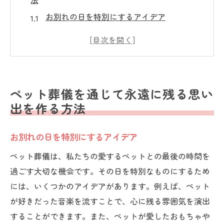
お別れの日を特別にするアイデア
写真とビデオで思い出を記録する
お気に入りの場所でのセレモニー
手作りの記念品で心を込めて
ペットの人生を振り返る時間
ペット葬儀を通じて永遠に残る思い
心温まる手紙をペットに書く
出を作る方法
心温まるペット葬儀で愛するペットに感謝を伝
える
お別れの日を特別にするアイデア
感謝の言葉を形にする方法
ペット葬儀は、私たちの愛するペットとの最後の時間を
ペットの好きだった音楽を流す
過ごす大切な機会です。その日を特別なものにするため
ペットと過ごした日々を語る
には、いくつかのアイデアがあります。例えば、ペット
が好きだった音楽を流すことで、心に残る雰囲気を演出
家族や友人と共に共有する思い出
することができます。また、ペットが愛したおもちゃや
ペットへの手紙を読み上げる