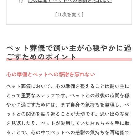
心の準備とペットへの感謝を忘れない
ペット葬儀のプランニングとその重要性
静かな時間の過ごし方と心の平穏
家族との思い出を振り返るために
専門家のサポートを受ける利点
ペット葬儀で飼い主が心穏やかに過
ペット葬儀後の心のケア
ごすためのポイント
ペット葬儀の意義と飼い主にとっての重要性
ペット葬儀が提供する癒しの時間
心の準備とペットへの感謝を忘れない
感謝の気持ちを形にする方法
ペット葬儀において、心の準備を整えることは飼い主に
愛するペットへの最後の贈り物
とって重要なステップです。ペットとの最後の時間を穏
やかに過ごすためには、まず自身の気持ちを整理し、ペ
心の整理と新たな一歩を踏み出すために
ットとの関係を振り返ることが大切です。思い出の写真
ペット葬儀がもたらす家族の絆の再確認
を見返したり、ペットが愛用していたおもちゃを手に取
ペット葬儀の文化的背景とその変遷
ることで、心の中でペットへの感謝の気持ちを再確認で
愛するペットと最後の時間を過ごすためのペッ