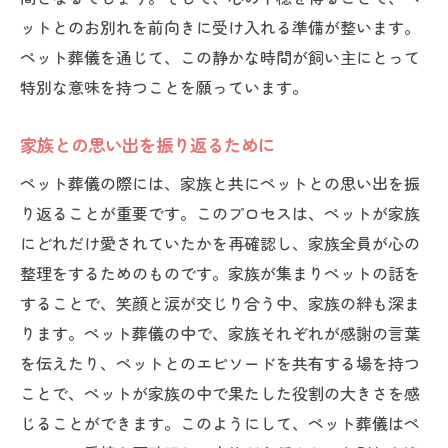
ペット葬儀を通じての心のつながり
ットとのお別れを前向きに受け入れる準備が整います。
思い出を共有することの大切さ
ペット葬儀を通じて、この静かな時間が飼い主にとって
ペット葬儀後の感謝の手紙
特別な意味を持つことを願っています。
ペット葬儀がもたらす飼い主の心の癒し
家族との思い出を振り返るために
癒しの場としてのペット葬儀
悲しみを受け入れるためのサポート
ペット葬儀の際には、家族と共にペットとの思い出を振
心のリハビリとしての葬儀の役割
り返ることが重要です。このプロセスは、ペットが家族
にどれだけ愛されていたかを再確認し、家族全員が心の
新たな生活へのステップとしての意義
整理をするためのものです。家族が集まりペットの話を
ペット葬儀後の心のケアと支援
することで、笑顔と涙が交じり合う中、家族の絆も深ま
ペット葬儀を通じて得られる心の安定
ります。ペット葬儀の中で、家族それぞれが感謝の言葉
ペット葬儀で最後の思い出作りをサポートする
を伝えたり、ペットとのエピソードを共有する場を持つ
ペットと共に過ごす最後の時間の意義
ことで、ペットが家族の中で果たした役割の大きさを感
葬儀での思い出を未来に紡ぐ方法
じることができます。このようにして、ペット葬儀はペ