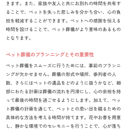
きます。また、家族や友人と共にお別れの時間を共有す
ト葬儀
ることで、ペットを失った悲しみを分かち合い、心の負
ペットのための特別な瞬間を作る
担を軽減することができます。ペットへの感謝を伝える
ペットが好きだったものを取り入れる
時間を設けることで、ペット葬儀がより意味のあるもの
家族全員での思い出作り
となります。
ペットと共に過ごした日々を振り返る
ペット葬儀のプランニングとその重要性
適切な葬儀サービスの選び方
ペット葬儀をスムーズに行うためには、事前のプランニ
ペット葬儀の流れと進め方
ングが欠かせません。葬儀の形式や場所、参列者の人
ペット葬儀が提供する心温まる別れの機会
数、さらにはペットの遺品をどのように扱うかなど、細
感情と向き合う時間の大切さ
部にわたる計画は葬儀の流れを円滑にし、心の余裕を持
ペットへの愛を形にするために
って最後の時間を過ごせるようにします。加えて、ペッ
葬儀の場での家族と友人の役割
ト葬儀の計画を通じて、ペットとの思い出を綴るための
ペットにふさわしいお別れを考える
具体的な方法を考える時間が持てます。花やお香を用意
心温まる別れを支える音楽と演出
し、静かな環境でのセレモニーを行うことで、心が落ち