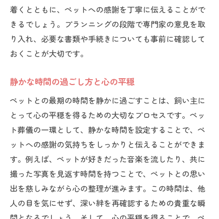
ペット葬儀を通じて得られる心の癒し
着くとともに、ペットへの感謝を丁寧に伝えることがで
きるでしょう。プランニングの段階で専門家の意見を取
感謝の気持ちを込めたペット葬儀の進め方
り入れ、必要な書類や手続きについても事前に確認して
感謝のメッセージを伝える方法
おくことが大切です。
葬儀プログラムの工夫とその意義
ペットのお気に入りの品を用意する
静かな時間の過ごし方と心の平穏
思い出の写真を使った演出
ペットとの最期の時間を静かに過ごすことは、飼い主に
飼い主としての感謝を表現する場
とって心の平穏を得るための大切なプロセスです。ペッ
ペット葬儀で行うセレモニーの例
ト葬儀の一環として、静かな時間を設定することで、ペ
ペット葬儀でペットへの愛と感謝を表現する方
ットへの感謝の気持ちをしっかりと伝えることができま
法
す。例えば、ペットが好きだった音楽を流したり、共に
ペットへの愛情を具体的に示す
撮った写真を見返す時間を持つことで、ペットとの思い
出を慈しみながら心の整理が進みます。この時間は、他
葬儀での感謝の言葉の伝え方
人の目を気にせず、深い絆を再確認するための貴重な瞬
ペット愛の象徴としてのオブジェクト
間となるでしょう。そして、心の平穏を得ることで、ペ