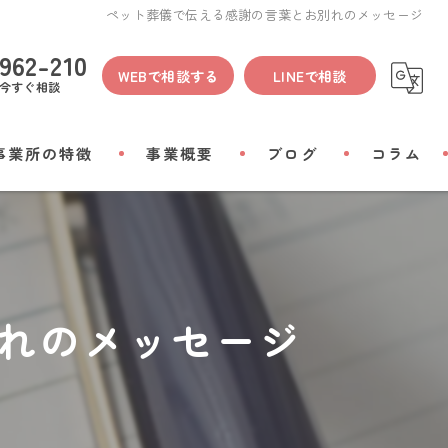
ペット葬儀で伝える感謝の言葉とお別れのメッセージ
962-210
WEBで相談する
LINEで相談
今すぐ相談
事業所の特徴
事業概要
ブログ
コラム
間
物
れのメッセージ
会い
リアルグッズ