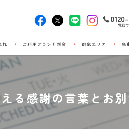
0120-
電話で
流れ
ご利用プランと料金
対応エリア
当
24時
出張
小動
伝える感謝の言葉とお別
立ち
メモ