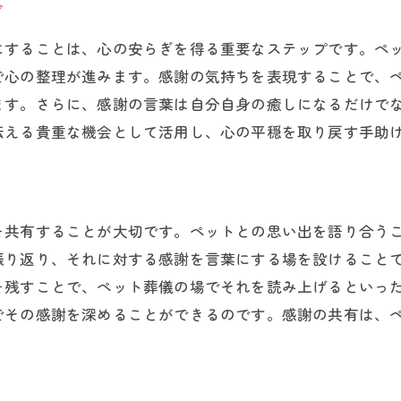
ぎ
家族全員で感謝を伝える手順
にすることは、心の安らぎを得る重要なステップです。ペ
感謝と別れを皆で分かち合う技法
で心の整理が進みます。感謝の気持ちを表現することで、
感謝のメッセージを共有する場作り
ます。さらに、感謝の言葉は自分自身の癒しになるだけで
ペット葬儀での感謝の伝達方法
伝える貴重な機会として活用し、心の平穏を取り戻す手助
感謝の気持ちを全員で表現する
感謝と別れを共に分かち合う力
を共有することが大切です。ペットとの思い出を語り合う
振り返り、それに対する感謝を言葉にする場を設けること
を残すことで、ペット葬儀の場でそれを読み上げるといっ
でその感謝を深めることができるのです。感謝の共有は、