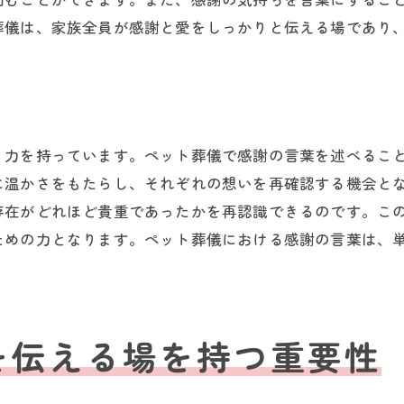
ペットとの思い出を言葉にする
葬儀は、家族全員が感謝と愛をしっかりと伝える場であり
感謝の言葉に思い出を融合させる
ペットとの特別な瞬間を振り返る
思い出を感謝のメッセージに込める
感謝の言葉が紡ぐ思い出の共有
く力を持っています。ペット葬儀で感謝の言葉を述べるこ
ペット葬儀で感謝の気持ちを伝えるための準備
に温かさをもたらし、それぞれの想いを再確認する機会と
感謝のメッセージを考えるための準備
存在がどれほど貴重であったかを再認識できるのです。こ
ための力となります。ペット葬儀における感謝の言葉は、
ペット葬儀前の感謝の心構え
家族と共に感謝を表現する準備
感謝の言葉を準備するコツ
ペット葬儀での感謝のためのリハーサル
を伝える場を持つ重要性
感謝の気持ちを整理するプロセス
ペット葬儀で感謝とお別れのメッセージを共有する方