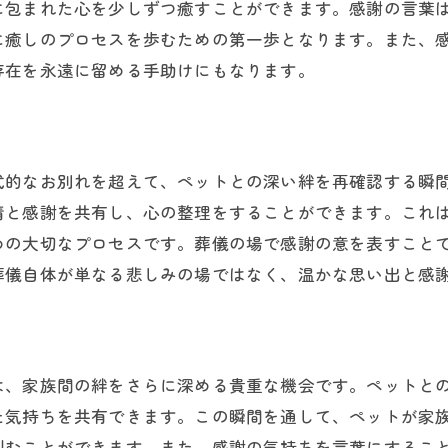
に包まれた心を少しずつ癒すことができます。感謝の言葉
感謝の気持ちをシンプルに表現する
に癒しのプロセスを歩むための第一歩となります。また、
ペットへの感謝を詩にするアイデア
存在を永遠に留める手助けにもなります。
感謝の気持ちを声に出して伝える
感謝の言葉を飾るためのヒント
ペット葬儀で感謝のメッセージを伝える効果的な方法
式的なお別れを超えて、ペットとの深い絆を再確認する瞬
感謝のメッセージを感動的に届ける
情と感謝を共有し、心の整理をすることができます。これ
ペット葬儀での感謝の言葉の選び方
めの大切なプロセスです。葬儀の場で感謝の意を表すこと
感謝を伝えるためのスピーチの準備
葬儀自体が単なる悲しみの場ではなく、温かな思い出と感
メッセージの中に感謝を織り込む
ペット葬儀での感謝の表現方法
感謝のメッセージがもたらす影響
は、家族間の絆をさらに深める貴重な機会です。ペットと
ペット葬儀での感謝の言葉に込める思い出
た気持ちを共有できます。この瞬間を通して、ペットが家
思い出を通じて感謝を伝える方法
刻むことができます。また、感謝の気持ちを言葉にするこ