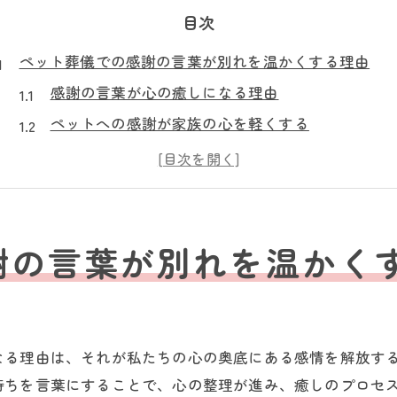
目次
ペット葬儀での感謝の言葉が別れを温かくする理由
感謝の言葉が心の癒しになる理由
ペットへの感謝が家族の心を軽くする
感謝の言葉が別れを和らげるメカニズム
ペット葬儀での感謝の意義
感謝の言葉がもたらす家族の絆
言葉に込める感謝の力
謝の言葉が別れを温かく
ペット葬儀で感謝を伝える場を持つ重要性
感謝を伝えることで得られる心の安らぎ
ペット葬儀の場での感謝の共有
なる理由は、それが私たちの心の奥底にある感情を解放す
感謝の場がもたらす精神的な効果
持ちを言葉にすることで、心の整理が進み、癒しのプロセ