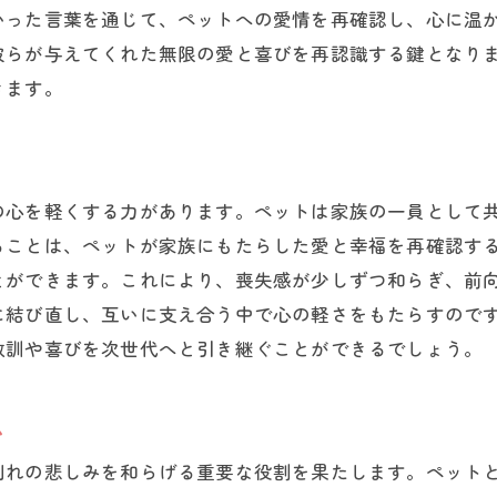
家族全員で感謝を表現する方法
いった言葉を通じて、ペットへの愛情を再確認し、心に温
感謝の場がペットへの最高の贈り物に
彼らが与えてくれた無限の愛と喜びを再認識する鍵となり
感謝を通じて見つける新たな希望
きます。
ペット葬儀での感謝のメッセージを考える際のポイン
感謝のメッセージを準備するコツ
心に残る感謝の言葉の作り方
の心を軽くする力があります。ペットは家族の一員として
具体的な思い出を元に感謝を表現
ることは、ペットが家族にもたらした愛と幸福を再確認す
ペットの特長を反映させた感謝の言葉
とができます。これにより、喪失感が少しずつ和らぎ、前
に結び直し、互いに支え合う中で心の軽さをもたらすので
家族と一緒に考える感謝のメッセージ
教訓や喜びを次世代へと引き継ぐことができるでしょう。
感謝のメッセージに込める思い
ペット葬儀で感謝の気持ちを言葉にする方法
ム
感謝の言葉を効果的に伝える方法
別れの悲しみを和らげる重要な役割を果たします。ペット
ペットへの感謝を手紙に綴る技術