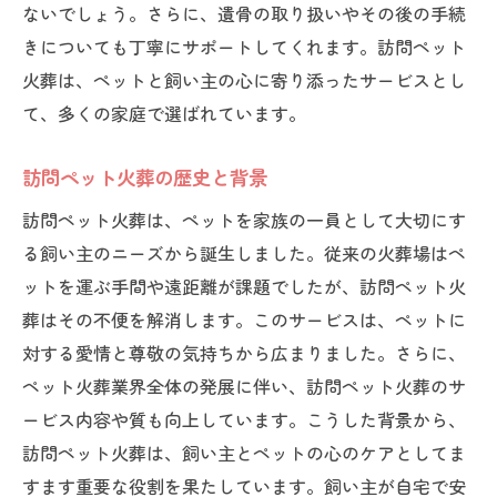
ないでしょう。さらに、遺骨の取り扱いやその後の手続
訪問ペット火葬の日程調整の方法
きについても丁寧にサポートしてくれます。訪問ペット
訪問ペット火葬に備える心の準備
火葬は、ペットと飼い主の心に寄り添ったサービスとし
訪問ペット火葬のために必要な物品の準備
て、多くの家庭で選ばれています。
訪問ペット火葬のための家族の調整
訪問ペット火葬の歴史と背景
訪問ペット火葬に関する情報収集の重要性
訪問ペット火葬は、ペットを家族の一員として大切にす
訪問ペット火葬の当日の流れを確認しよう
る飼い主のニーズから誕生しました。従来の火葬場はペ
訪問ペット火葬当日のスケジュール
ットを運ぶ手間や遠距離が課題でしたが、訪問ペット火
訪問ペット火葬の開始までの手続き
葬はその不便を解消します。このサービスは、ペットに
訪問ペット火葬の儀式とその進行
対する愛情と尊敬の気持ちから広まりました。さらに、
訪問ペット火葬の終了後の確認事項
ペット火葬業界全体の発展に伴い、訪問ペット火葬のサ
訪問ペット火葬の日にできる心の整理
ービス内容や質も向上しています。こうした背景から、
訪問ペット火葬当日の注意事項
訪問ペット火葬は、飼い主とペットの心のケアとしてま
すます重要な役割を果たしています。飼い主が自宅で安
訪問ペット火葬業者との打ち合わせのポイント