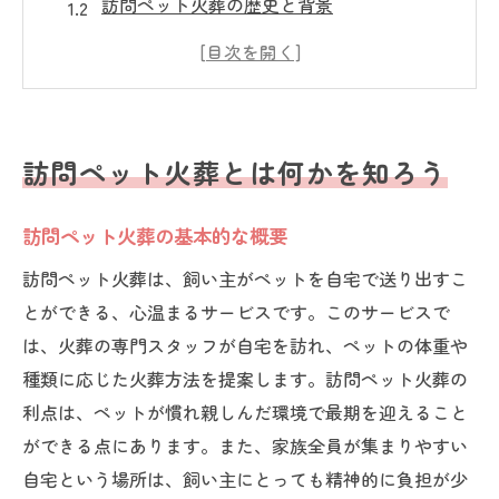
訪問ペット火葬の歴史と背景
訪問ペット火葬と通常の火葬の違い
訪問ペット火葬における法律と規制
訪問ペット火葬の費用とサービス内容
訪問ペット火葬の需要が増えている理由
訪問ペット火葬とは何かを知ろう
訪問ペット火葬を選ぶ理由とそのメリット
訪問ペット火葬の主なメリット
訪問ペット火葬の基本的な概要
訪問ペット火葬が選ばれる理由
訪問ペット火葬は、飼い主がペットを自宅で送り出すこ
訪問ペット火葬の感情的な利点
とができる、心温まるサービスです。このサービスで
は、火葬の専門スタッフが自宅を訪れ、ペットの体重や
訪問ペット火葬の環境への配慮
種類に応じた火葬方法を提案します。訪問ペット火葬の
訪問ペット火葬が家族に与える影響
利点は、ペットが慣れ親しんだ環境で最期を迎えること
訪問ペット火葬と地域社会の関係
ができる点にあります。また、家族全員が集まりやすい
訪問ペット火葬の準備に必要なステップ
自宅という場所は、飼い主にとっても精神的に負担が少
訪問ペット火葬の事前相談と予約