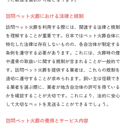
訪問ペット火葬後の家族の過ごし方
訪問ペット火葬後に考えるペットとの思い
訪問ペット火葬における法律と規制
出
訪問ペット火葬を利用する際には、関連する法律と規制
訪問ペット火葬の利用者の体験談
を理解することが重要です。日本ではペット火葬自体に
訪問ペット火葬利用者の声
特化した法律は存在しないものの、各自治体が制定する
訪問ペット火葬の感想と評価
条例を遵守する必要があります。これには、火葬時の煙
訪問ペット火葬が与えた家族への影響
や遺骨の取扱いに関する規制が含まれることが一般的で
す。訪問ペット火葬を提供する業者は、これらの規制を
訪問ペット火葬の利点と課題
適切に遵守することが求められます。飼い主は信頼でき
訪問ペット火葬を選んだ理由
る業者を選ぶ際に、業者が地方自治体の許可を得ている
訪問ペット火葬後の心の変化
かを確認することが大切です。これにより、法的に安心
訪問ペット火葬でペットとの最期の時間を大切
して大切なペットを見送ることができるでしょう。
に
訪問ペット火葬で心を込めたお別れ
訪問ペット火葬の費用とサービス内容
訪問ペット火葬での感謝の伝え方