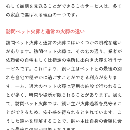
心して最期を見送ることができるこのサービスは、多く
訪問ペット火葬業者選びの基準
の家庭で選ばれる理由の一つです。
訪問ペット火葬業者との初回相談内容
訪問ペット火葬業者への質問事項
訪問ペット火葬と通常の火葬の違い
訪問ペット火葬業者との契約書確認ポイン
訪問ペット火葬と通常の火葬にはいくつかの明確な違い
ト
があります。訪問ペット火葬は、その名の通り、業者が
訪問ペット火葬業者とのコミュニケーショ
依頼者の自宅もしくは指定の場所に出向き火葬を行うサ
ンの重要性
ービスです。これにより、飼い主はペットとの最後の別
訪問ペット火葬業者のサービス評価基準
れを自宅で穏やかに過ごすことができる利点がありま
訪問ペット火葬後の供養の選択肢
す。一方、通常のペット火葬は専用の施設で行われるこ
訪問ペット火葬後の遺骨の扱い方
とが多く、時間や場所が限られることがあります。加え
て、訪問ペット火葬では、飼い主が火葬過程を見守るこ
訪問ペット火葬後の供養方法
とができるため、安心感を得られるとされています。こ
訪問ペット火葬後のメモリアルアイテム
うした違いを理解することで、飼い主は自身の希望に合
訪問ペット火葬後の心の整理方法
った最適な選択が可能となります。