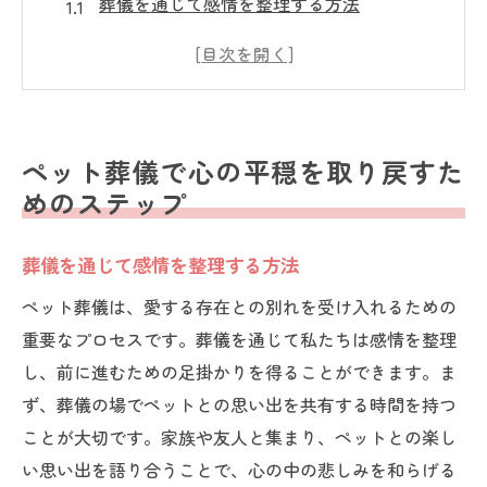
葬儀を通じて感情を整理する方法
ペットへの最後の感謝を表すための儀式
心の平穏を保つための日常生活の工夫
ペット葬儀での思い出を共有する大切さ
葬儀後に心のケアをするためのサービス
ペット葬儀で心の平穏を取り戻すた
ペットロスサポートグループへの参加
めのステップ
ペットロスを乗り越えるための感情の整理方法
ペットの死を受け入れるためのプロセス
葬儀を通じて感情を整理する方法
悲しみを表現するための安全な環境作り
ペット葬儀は、愛する存在との別れを受け入れるための
感情を整理するためのカウンセリングの活
重要なプロセスです。葬儀を通じて私たちは感情を整理
用
し、前に進むための足掛かりを得ることができます。ま
ず、葬儀の場でペットとの思い出を共有する時間を持つ
ペットロスと向き合うためのセルフケア
ことが大切です。家族や友人と集まり、ペットとの楽し
感情の日記をつける重要性
い思い出を語り合うことで、心の中の悲しみを和らげる
友人や家族と感情を共有する方法