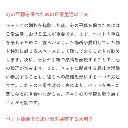
葬儀後に心を癒すためのリチュアル
悲しみを和らげるための環境作り
心の平穏を保つための日常生活の工夫
時間をかけて心の傷を癒すプロセス
ペットとの別れを経験した後、心の平穏を保つためには
ペットへの愛情を形にするための活動
日常生活における工夫が重要です。まず、ペットの存在
家族や友人とのコミュニケーションで心を癒や
を感じるために、彼らがよくいた場所や愛用していた物
す方法
を特別に感じるスペースとして残しておくことをお勧め
します。次に、日記や手紙で感情を表現することで、心
ペットの思い出を語り合う場の設定
の整理が進みます。また、ペットに関連する趣味や活動
共感し合うことで得られる心の支え
に参加することも、彼らへの感謝を形にする一つの方法
コミュニティでのペットロス共有の意義
です。これらの日常生活の工夫により、ペットを失った
家族と一緒に悲しみを乗り越える方法
悲しみと向き合いながらも、徐々に心の平穏を取り戻す
友人からのサポートを受けるメリット
ことが可能です。
ペットロスについてオープンに話す重要性
ペットの遺骨をどうするかの選択肢とその影響
ペット葬儀での思い出を共有する大切さ
遺骨を家で保管するメリットとデメリット