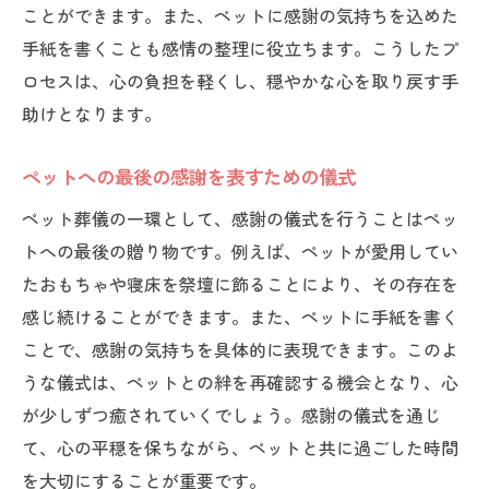
ことができます。また、ペットに感謝の気持ちを込めた
ペットの思い出を大切にするための供養方法
手紙を書くことも感情の整理に役立ちます。こうしたプ
思い出を形に残すためのメモリアルアイデ
ロセスは、心の負担を軽くし、穏やかな心を取り戻す手
ア
助けとなります。
供養品を選ぶ際のポイント
ペットとの思い出を共有するためのイベン
ペットへの最後の感謝を表すための儀式
ト
ペット葬儀の一環として、感謝の儀式を行うことはペッ
写真やビデオで思い出を振り返る方法
トへの最後の贈り物です。例えば、ペットが愛用してい
供養を通じて得られる心の安らぎ
たおもちゃや寝床を祭壇に飾ることにより、その存在を
感じ続けることができます。また、ペットに手紙を書く
ペットに捧げる手紙を書く意義
ことで、感謝の気持ちを具体的に表現できます。このよ
ペット葬儀で悲しみを癒すための具体的なアド
うな儀式は、ペットとの絆を再確認する機会となり、心
バイス
が少しずつ癒されていくでしょう。感謝の儀式を通じ
心を込めた葬儀を行うための準備
て、心の平穏を保ちながら、ペットと共に過ごした時間
ペットに対する感謝の気持ちを伝える方法
を大切にすることが重要です。