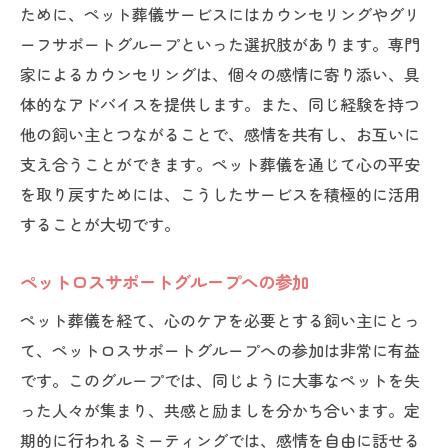
ペットロスに対する心のケア方法
ために、ペット葬儀サービスにはカウンセリングやグリ
ーフサポートグループといった選択肢があります。専門
ホリスティックなアプローチによるストレ
家によるカウンセリングは、個々の感情に寄り添い、具
ス管理
体的なアドバイスを提供します。また、同じ経験を持つ
フィジカルエクササイズと心の健康の関係
他の飼い主とつながることで、感情を共有し、お互いに
ペットとの思い出を振り返るための手紙や日記
支え合うことができます。ペット葬儀を通じて心の平安
の効果
を取り戻すためには、こうしたサービスを積極的に活用
過去を振り返るための手紙の書き方
することが大切です。
日記を通じて感情を整理する方法
心の中でペットと会話することの意義
ペットロスサポートグループへの参加
思い出を残すために手紙を活用するポイン
ペット葬儀を経て、心のケアを必要とする飼い主にとっ
ト
て、ペットロスサポートグループへの参加は非常に有益
ペットへの感謝を手紙で伝える効果
です。このグループでは、同じように大事なペットを失
日記を書くことで心の整理を助ける方法
った人々が集まり、共感と励ましを分かち合います。定
期的に行われるミーティングでは、感情を自由に話せる