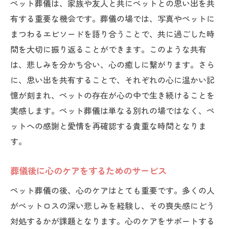
ペット葬儀は、家族や友人と共にペットとの思い出を共
埋葬方法の違いとそれぞれの影響
有する重要な機会です。葬儀の場では、写真やペットに
まつわるエピソードを語り合うことで、共に過ごした時
メモリアルジュエリーの活用法
間を大切に振り返ることができます。このような共有
遺骨を自然に還すための選択肢
は、悲しみを分かち合い、心の癒しに繋がります。さら
遺骨をどう扱うかで心に与える影響
に、思い出を共有することで、それぞれの心に温かい記
宗教や文化に基づく遺骨の取り扱い方
憶が刻まれ、ペットの存在が心の中で生き続けることを
ペットロスによるストレスを軽減するリラック
実感します。ペット葬儀は単なる別れの場ではなく、ペ
ス方法
ットへの感謝と愛情を再確認する貴重な時間となりま
ストレス解消のための簡単なリラクセーシ
す。
ョンテクニック
自然の中で過ごすことで得られる心の安ら
葬儀後に心のケアをするためのサービス
ぎ
ペット葬儀の後、心のケアはとても重要です。多くの人
日常に取り入れたいメディテーションの習
がペットロスの深い悲しみを経験し、その喪失感にどう
慣
対処するかが課題となります。心のケアをサポートする