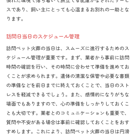
慣れた環境で落ち着いて旅立てる配慮がなされたサービ
心温まるお別れを実現するための流れ
スであり、飼い主にとっても心温まるお別れの一助とな
心温まるペット火葬のための実践的な計画立案
ります。
方法
訪問日当日のスケジュール管理
心のこもった火葬を計画する方法
訪問ペット火葬での個別対応のポイント
訪問ペット火葬の当日は、スムーズに進行するためのス
感謝の気持ちを伝える演出
ケジュール管理が重要です。まず、業者から事前に訪問
時間の確認を行い、その時間に合わせて準備を進めてお
飼い主の願いを叶える火葬計画
くことが求められます。遺体の清潔な保管や必要な書類
思い出を形にするための準備
の準備などを前日までに終えておくことで、当日のスト
心温まる火葬を実現するための工夫
レスを軽減できるでしょう。また、感情的になりがちな
訪問ペット火葬を利用する際の流れと成功の秘
場面でもありますので、心の準備をしっかりしておくこ
訣
とも大切です。業者とのコミュニケーションも重要で、
訪問ペット火葬を成功させるためのポイン
質問や不安がある場合は事前に確認しておくことをおす
ト
すめします。これにより、訪問ペット火葬の当日は円滑