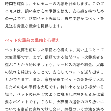
火葬当日に避けるべきこと
時間を確保し、セレモニーの内容を計画します。このプ
訪問時のスタッフへの質問事項
ロセスは、飼い主が心の準備を整え、安心感を持つため
火葬後のお骨の扱い方
の一歩です。訪問ペット火葬は、自宅で静かにペットを
見送る貴重な機会を提供します。
トラブルを避けるための注意点
心に残る式を実現するためのヒント
ペット火葬前の準備と心構え
家族で行う訪問ペット火葬の意義とその流れ
ペット火葬を前にした準備と心構えは、飼い主にとって
家族全員で参加する火葬の意義
大変重要です。まず、信頼できる訪問ペット火葬業者を
訪問ペット火葬で家族が担う役割
選ぶことから始めましょう。サービス内容や料金、火葬
ペットとの最後の時間を共にする方法
の流れを確認することで、安心してペットを送り出すこ
家族の思いを共有する火葬の設計
とができます。また、家族全員でペットの死を受け入れ
心をひとつにするための工夫
るための心の準備も大切です。特に小さなお子様がいる
家族の絆を深める火葬の瞬間
場合、ペットの死をどのように説明し理解させるかは重
要なポイントです。さらに、火葬後の遺骨の取り扱いに
ペットとの最後の時間を大切にするための訪問
ついても事前に家族で話し合い、納得のいく方法を決め
火葬の計画