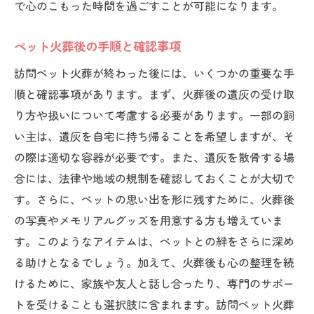
落ち着いて火葬に臨むための準備
で心のこもった時間を過ごすことが可能になります。
訪問火葬の流れを知っておく意義
ペット火葬後の手順と確認事項
成功する火葬計画の立て方
ペット火葬の満足度を高める方法
訪問ペット火葬が終わった後には、いくつかの重要な手
順と確認事項があります。まず、火葬後の遺灰の受け取
火葬後の心のケアと後処理
り方や扱いについて考慮する必要があります。一部の飼
い主は、遺灰を自宅に持ち帰ることを希望しますが、そ
の際は適切な容器が必要です。また、遺灰を散骨する場
合には、法律や地域の規制を確認しておくことが大切で
す。さらに、ペットの思い出を形に残すために、火葬後
の写真やメモリアルグッズを用意する方も増えていま
す。このようなアイテムは、ペットとの絆をさらに深め
る助けとなるでしょう。加えて、火葬後も心の整理を続
けるために、家族や友人と話し合ったり、専門のサポー
トを受けることも選択肢に含まれます。訪問ペット火葬