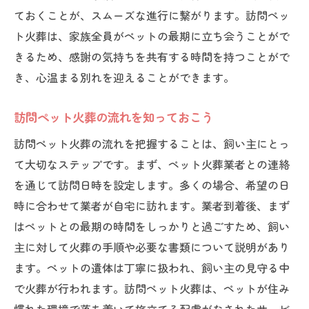
ておくことが、スムーズな進行に繋がります。訪問ペッ
最後の時間を心に刻む方法
ト火葬は、家族全員がペットの最期に立ち会うことがで
訪問ペット火葬での特別な演出
きるため、感謝の気持ちを共有する時間を持つことがで
ペットとの思い出を形にする準備
き、心温まる別れを迎えることができます。
思い出に残る火葬を実現する秘訣
ペットの個性を活かした計画
訪問ペット火葬の流れを知っておこう
心に残る瞬間を迎えるための準備
訪問ペット火葬の流れを把握することは、飼い主にとっ
訪問ペット火葬の事前準備と当日の流れを詳し
て大切なステップです。まず、ペット火葬業者との連絡
く解説
を通じて訪問日時を設定します。多くの場合、希望の日
事前準備で押さえておきたいポイント
時に合わせて業者が自宅に訪れます。業者到着後、まず
はペットとの最期の時間をしっかりと過ごすため、飼い
訪問ペット火葬のスムーズな進行方法
主に対して火葬の手順や必要な書類について説明があり
当日の心構えと準備物
ます。ペットの遺体は丁寧に扱われ、飼い主の見守る中
火葬後の手続きと注意事項
で火葬が行われます。訪問ペット火葬は、ペットが住み
ペット火葬をスムーズに進める方法