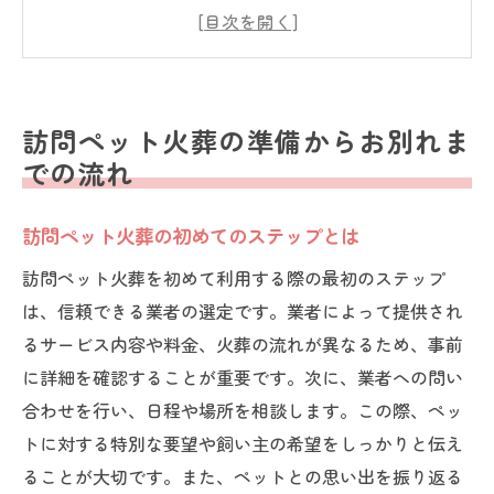
訪問ペット火葬の流れを知っておこう
訪問日当日のスケジュール管理
ペット火葬後の手順と確認事項
心温まるお別れのための準備
訪問ペット火葬の準備からお別れま
ペット火葬の計画を立てる際の重要なポイント
での流れ
計画を立てる前に考えるべきこと
訪問ペット火葬の初めてのステップとは
ペット火葬のプラン選びのコツ
訪問ペット火葬サービスの種類と選び方
訪問ペット火葬を初めて利用する際の最初のステップ
は、信頼できる業者の選定です。業者によって提供され
飼い主の意向を反映した計画作り
るサービス内容や料金、火葬の流れが異なるため、事前
費用面での注意点と予算設定
に詳細を確認することが重要です。次に、業者への問い
心に残る火葬のためのアドバイス
合わせを行い、日程や場所を相談します。この際、ペッ
訪問ペット火葬の詳細な手順と注意点
トに対する特別な要望や飼い主の希望をしっかりと伝え
訪問ペット火葬の手順を詳しく解説
ることが大切です。また、ペットとの思い出を振り返る