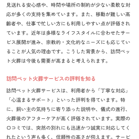
見送れる安心感や、時間や場所の制約が少ない柔軟な対
訪問ペット火葬で後悔のない時間を作る
応が多くの支持を集めています。また、移動が難しい高
飼い主に寄り添う訪問ペット火葬サービス
齢者や、仕事で忙しい方にも利用しやすい点が評価され
訪問ペット火葬が飼い主の心に寄り添う理
ています。近年は多様なライフスタイルに合わせたサー
由
ビス展開が進み、宗教的・文化的なニーズにも応じてい
訪問ペット火葬の利用者口コミの声を紹介
ることが人気の理由です。こうした背景から、訪問ペッ
訪問ペット火葬が選ばれる安心サポート体
ト火葬は今後も需要が高まると考えられます。
制
訪問ペット火葬で実現する理想の別れ方
訪問ペット火葬サービスの評判を知る
訪問ペット火葬と飼い主の心の整理の関係
訪問ペット火葬サービスは、利用者から「丁寧な対応」
訪問ペット火葬で支えとなるサービス内容
「心温まるサポート」といった評判を得ています。特
に、飼い主の気持ちに寄り添った説明や、儀式の進行、
火葬後のアフターケアが高く評価されています。実際の
口コミでは、突然の別れにも迅速かつ誠実に対応してく
れたという声も多く、信頼性の高さが伺えます。サービ