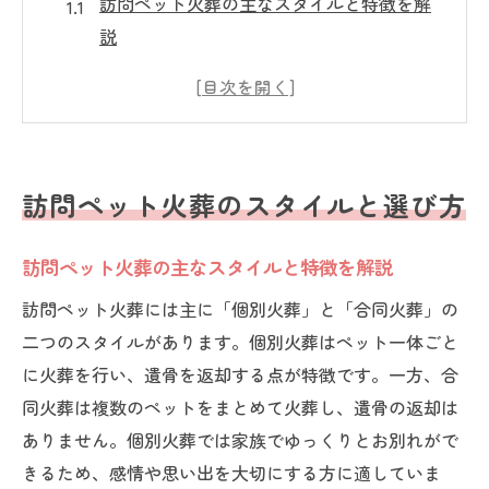
訪問ペット火葬の主なスタイルと特徴を解
説
訪問ペット火葬を選ぶ際に重視すべきポイ
ント
訪問ペット火葬の口コミや評判から見る実
態
訪問ペット火葬のスタイルと選び方
訪問ペット火葬の流れと利用時の注意点
訪問ペット火葬が支持される理由と背景
訪問ペット火葬の主なスタイルと特徴を解説
訪問ペット火葬サービスの評判を知る
訪問ペット火葬には主に「個別火葬」と「合同火葬」の
自宅での訪問ペット火葬の魅力とは
二つのスタイルがあります。個別火葬はペット一体ごと
訪問ペット火葬が自宅で選ばれる理由とは
に火葬を行い、遺骨を返却する点が特徴です。一方、合
自宅で体験する訪問ペット火葬の安心感
同火葬は複数のペットをまとめて火葬し、遺骨の返却は
口コミで広がる訪問ペット火葬の魅力
ありません。個別火葬では家族でゆっくりとお別れがで
きるため、感情や思い出を大切にする方に適していま
訪問ペット火葬が叶える心温まる見送り