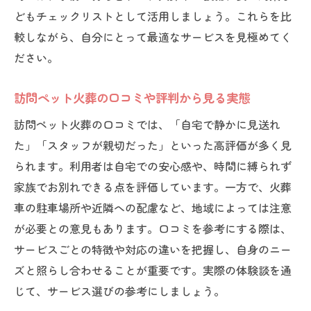
訪問ペット火葬の評判で選ぶサービスの特
どもチェックリストとして活用しましょう。これらを比
徴
較しながら、自分にとって最適なサービスを見極めてく
訪問ペット火葬で重視したいポイント一覧
ださい。
訪問ペット火葬を選ぶときの注意事項
訪問ペット火葬の口コミや評判から見る実態
訪問ペット火葬の選び方と利用者の声
訪問ペット火葬のメリットとデメリット
訪問ペット火葬の口コミでは、「自宅で静かに見送れ
た」「スタッフが親切だった」といった高評価が多く見
訪問ペット火葬のメリットを徹底解説
られます。利用者は自宅での安心感や、時間に縛られず
訪問ペット火葬のデメリットと対策方法
家族でお別れできる点を評価しています。一方で、火葬
口コミから見た訪問ペット火葬の良し悪し
車の駐車場所や近隣への配慮など、地域によっては注意
訪問ペット火葬の評判を比較して検討する
が必要との意見もあります。口コミを参考にする際は、
訪問ペット火葬ならではの安心感と課題
サービスごとの特徴や対応の違いを把握し、自身のニー
訪問ペット火葬の選択時に知っておきたい
ズと照らし合わせることが重要です。実際の体験談を通
点
じて、サービス選びの参考にしましょう。
訪問ペット火葬の流れと必要な準備