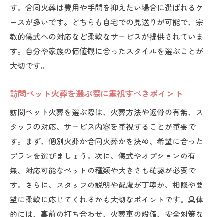
す。合同火葬は費用や手間を抑えたい場合に選ばれるケ
訪問ペット火葬と移動火葬車の違いを知る
ースが多いです。どちらも自宅での見送りが可能で、宗
訪問ペット火葬の評判から分かるメリット
教的儀式への対応など柔軟なサービスが提供されていま
訪問ペット火葬を利用する際の注意点
す。自分や家族の価値観に合ったスタイルを選ぶことが
訪問ペット火葬利用時に確認したいマナー
大切です。
訪問ペット火葬で近隣に配慮すべきこと
訪問ペット火葬が迷惑とならないための工
訪問ペット火葬を選ぶ際に重視すべきポイント
夫
訪問ペット火葬を選ぶ際は、火葬方法や返骨の有無、ス
ペット火葬に関する口コミで多い注意点
タッフの対応、サービス内容を重視することが重要で
訪問ペット火葬の服装や準備のポイント
す。まず、個別火葬か合同火葬かを決め、希望に合った
プランを選びましょう。次に、儀式やオプションの有
移動火葬車での訪問ペット火葬対応例
無、対応可能なペットの種類や大きさも確認が必要で
ペット訪問火葬の選び方ガイド
す。さらに、スタッフの説明や配慮が丁寧か、相談や要
訪問ペット火葬のプラン比較と選び方
望に柔軟に応じてくれるかも大切なポイントです。具体
口コミで分かる訪問ペット火葬の選択基準
的には、事前の打ち合わせ、火葬車の設備、安全対策な