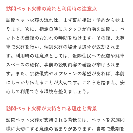
訪問ペット火葬の流れと利用時の注意点
訪問ペット火葬を依頼する際の基本の流れ
訪問ペット火葬に必要な準備と持ち物解説
訪問ペット火葬の流れは、まず事前相談・予約から始ま
ります。次に、指定日時にスタッフが自宅を訪問し、ペ
訪問ペット火葬の服装やマナーを知る
ットとの最後のお別れの時間を設けます。その後、火葬
口コミで語られる訪問ペット火葬の体験談
車で火葬を行い、個別火葬の場合は遺骨が返却されま
訪問ペット火葬前に押さえたいポイント
す。利用時の注意点としては、近隣住民への配慮や駐車
訪問ペット火葬と納骨の選択肢について
スペースの確保、事前の説明内容の確認が挙げられま
訪問ペット火葬で心からの見送りを
す。また、宗教儀式やオプションの希望があれば、事前
訪問ペット火葬で叶える心温まる見送り
にしっかり伝えることが大切です。これらを踏まえ、安
訪問ペット火葬で大切なペットに感謝を伝
心して利用できる環境を整えましょう。
える
訪問ペット火葬が支持される理由と背景
訪問ペット火葬の口コミから学ぶ心のケア
訪問ペット火葬での分骨や納骨の考え方
訪問ペット火葬が支持される背景には、ペットを家族同
様に大切にする意識の高まりがあります。自宅で最期を
訪問ペット火葬とペットの魂の過ごし方