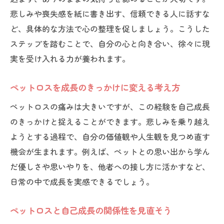
ペットロスと共に歩む自己成長のストーリ
悲しみや喪失感を紙に書き出す、信頼できる人に話すな
ー
ど、具体的な方法で心の整理を促しましょう。こうした
ペットロスの痛みを癒し自己成長を目指す方法
ステップを踏むことで、自分の心と向き合い、徐々に現
実を受け入れる力が養われます。
ペットロスの痛みを癒すセルフケア実践法
感情の整理が自己成長へ導くプロセス
ペットロスを成長のきっかけに変える考え方
ペットロス対策と成長への第一歩を解説
ペットロスの痛みは大きいですが、この経験を自己成長
ペットロスと向き合い新たな自分に気づく
のきっかけと捉えることができます。悲しみを乗り越え
瞬間
ようとする過程で、自分の価値観や人生観を見つめ直す
ペットロスの悲しみから未来へ進む心のケ
機会が生まれます。例えば、ペットとの思い出から学ん
ア
だ優しさや思いやりを、他者への接し方に活かすなど、
自己成長を目指すペットロス克服のまとめ
日常の中で成長を実感できるでしょう。
ペットロスと自己成長の関係性を見直そう