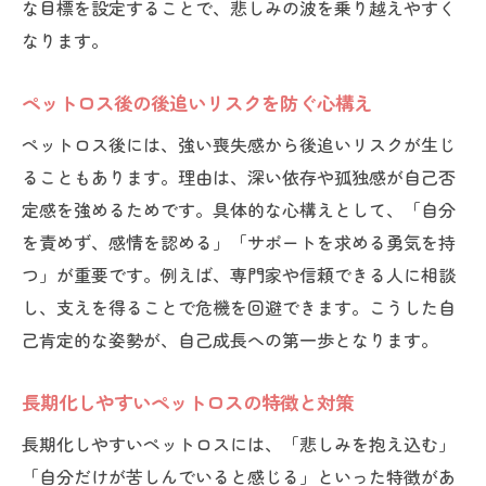
ペットロス体験が人生観に与える変化とは
な目標を設定することで、悲しみの波を乗り越えやすく
なります。
ペットロスを経て得られる自己理解の深ま
り
ペットロス後の後追いリスクを防ぐ心構え
新たな夢や目標が生まれる成長のきっかけ
ペットロス後には、強い喪失感から後追いリスクが生じ
ペットロスで強まる感謝や共感の心を育む
ることもあります。理由は、深い依存や孤独感が自己否
方法
定感を強めるためです。具体的な心構えとして、「自分
これからの人生に活かせるペットロスの教
を責めず、感情を認める」「サポートを求める勇気を持
訓
つ」が重要です。例えば、専門家や信頼できる人に相談
ペットロスから学ぶ自己成長のヒント
し、支えを得ることで危機を回避できます。こうした自
ペットロス経験から得る自己成長のヒント
己肯定的な姿勢が、自己成長への第一歩となります。
集
ペットロスが教えてくれる感情との向き合
長期化しやすいペットロスの特徴と対策
い方
長期化しやすいペットロスには、「悲しみを抱え込む」
ペットの死を通じて自分を見つめ直す時間
「自分だけが苦しんでいると感じる」といった特徴があ