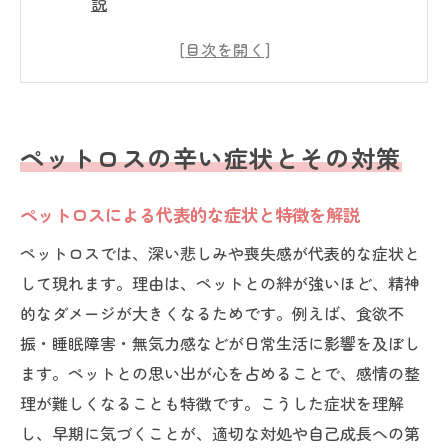
説
ペットロス症候群の自己チェック方法につ
いて
ペットロスで最も辛い症状と向き合うコツ
悲しみがぶり返すペットロスの時間差対策
ペットロスの辛い症状とその対策
ペットロス後の後追いリスクを防ぐ心構え
長期化しやすいペットロスの特徴と対策
ペットロスによる代表的な症状と特徴を解説
ペットの死を受け入れて自己成長する方法
ペットロスでは、深い悲しみや喪失感が代表的な症状と
ペットの死を実感できない時の心の整理法
して現れます。理由は、ペットとの絆が強いほど、精神
ペットロスを成長のきっかけに変える考え
的なダメージが大きくなるためです。例えば、食欲不
方
振・睡眠障害・無気力感などが日常生活に影響を及ぼし
ペットロスと自己成長の関係性を見直そう
ます。ペットとの思い出が心を占めることで、感情の整
理が難しくなることも特徴です。こうした症状を理解
罪悪感を手放し自己成長へ進むステップ
し、早期に気づくことが、適切な対処や自己成長への第
ペットロスから自分の強さを見つける方法