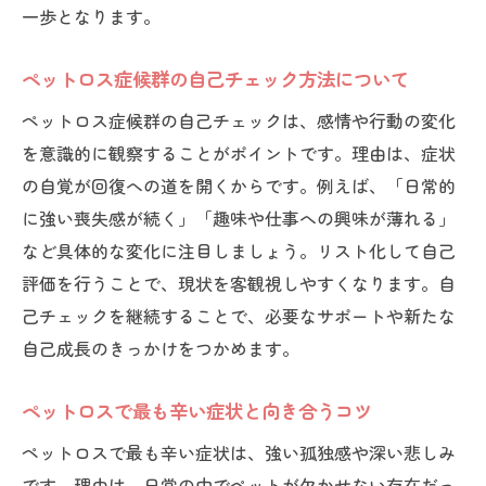
一歩となります。
思い出を大切に自己成長へ繋げる工夫
ペットロスの悲しみを乗り越えるためのステッ
ペットロス症候群の自己チェック方法について
プ
ペットロス症候群の自己チェックは、感情や行動の変化
ペットロスを乗り越える具体的な手順を紹
を意識的に観察することがポイントです。理由は、症状
介
の自覚が回復への道を開くからです。例えば、「日常的
悲しみのぶり返しと向き合う心の準備
に強い喪失感が続く」「趣味や仕事への興味が薄れる」
ペットロスの期間と回復への道のり
など具体的な変化に注目しましょう。リスト化して自己
ペットの死に対する自分のせいと感じた時
評価を行うことで、現状を客観視しやすくなります。自
の対応
己チェックを継続することで、必要なサポートや新たな
専門サポート活用でペットロスを和らげる
自己成長のきっかけをつかめます。
方法
ペットロスで最も辛い症状と向き合うコツ
新たな挑戦がペットロス克服に与える影響
ペットロス後の自己成長を促す実践法
ペットロスで最も辛い症状は、強い孤独感や深い悲しみ
です。理由は、日常の中でペットが欠かせない存在だっ