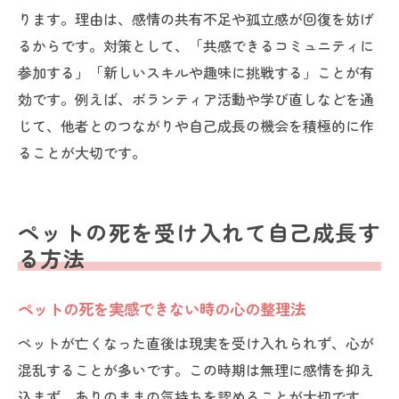
ペットロス後の前向きな行動が成長につな
ります。理由は、感情の共有不足や孤立感が回復を妨げ
がる
るからです。対策として、「共感できるコミュニティに
ペットロスから周囲と支え合える自分へ
参加する」「新しいスキルや趣味に挑戦する」ことが有
効です。例えば、ボランティア活動や学び直しなどを通
新たな価値観を築くペットロス体験の活用
じて、他者とのつながりや自己成長の機会を積極的に作
法
ることが大切です。
ペットロスを経験した人の成長体験談
ペットロスから立ち直った人の実体験を紹
介
ペットの死を受け入れて自己成長す
ペットロス経験者が語る成長への転換点
る方法
ペットロスを経て感じた感謝と変化の記録
ペットロス後の人生に起こった前向きな変
ペットの死を実感できない時の心の整理法
化
ペットが亡くなった直後は現実を受け入れられず、心が
ペットロス体験者の共感と支え合いのエピ
混乱することが多いです。この時期は無理に感情を抑え
ソード
込まず、ありのままの気持ちを認めることが大切です。