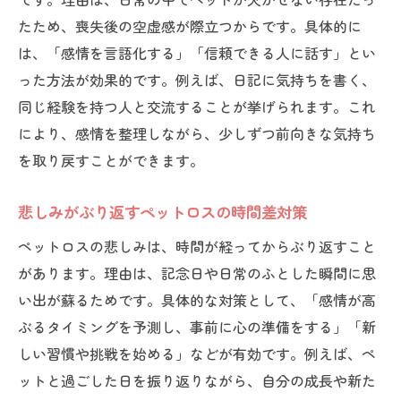
ペットロス体験を自己成長に活かす習慣作
たため、喪失後の空虚感が際立つからです。具体的に
り
は、「感情を言語化する」「信頼できる人に話す」とい
日記や写真で思い出を整理し心を癒す方法
った方法が効果的です。例えば、日記に気持ちを書く、
ボランティア活動でペットロスを前向きに
同じ経験を持つ人と交流することが挙げられます。これ
転換
により、感情を整理しながら、少しずつ前向きな気持ち
新しいスキル習得が自己成長を促進する理
を取り戻すことができます。
由
ペットロスの痛みを支え合う仲間との出会
悲しみがぶり返すペットロスの時間差対策
い方
ペットロスの悲しみは、時間が経ってからぶり返すこと
小さな変化が自己成長につながる日常の工
があります。理由は、記念日や日常のふとした瞬間に思
夫
い出が蘇るためです。具体的な対策として、「感情が高
ペットロスの克服と新たな成長の道
ぶるタイミングを予測し、事前に心の準備をする」「新
ペットロス克服後に見える新しい自分の発
しい習慣や挑戦を始める」などが有効です。例えば、ペ
見
ットと過ごした日を振り返りながら、自分の成長や新た