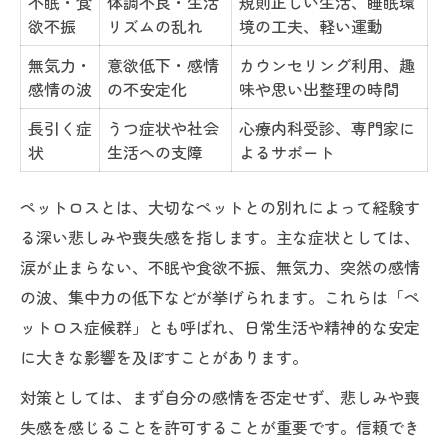
不眠・食
体調不良・生活
規則正しい生活、睡眠環
欲不振
リズムの乱れ
境の工夫、軽い運動
無気力・
意欲低下・感情
カウンセリング利用、趣
感情の波
の不安定化
味や思い出整理の時間
長引く症
うつ症状や社会
心療内科受診、専門家に
状
生活への支障
よるサポート
ペットロスとは、大切なペットとの別れによって経験す
る深い悲しみや喪失感を指します。主な症状としては、
涙が止まらない、不眠や食欲不振、無気力、突然の感情
の波、集中力の低下などが挙げられます。これらは「ペ
ットロス症候群」とも呼ばれ、日常生活や精神的な安定
に大きな影響を及ぼすことがあります。
対策としては、まず自分の感情を否定せず、悲しみや喪
失感を感じることを許可することが重要です。信頼でき