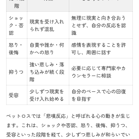
階
ショッ
無理に現実と向き合おう
現実を受け入れ
ク・否
とせず、自分の反応を認
られず混乱
認
識
怒り・
自責や誰か・何
感情を表現することを許
後悔
かへの怒り
可し、周囲に話す
強い悲しみ・落
必要に応じて専門家やカ
抑うつ
ち込みが続く段
ウンセラーに相談
階
少しずつ現実を
自分のペースで心の回復
受容
受け入れ始める
を目指す
ペットロスでは「悲嘆反応」と呼ばれる心の動きが生じ
ます。これは、ショックや否認、怒り、後悔、抑うつ、
受容といった段階を経て、少しずつ悲しみが和らいでい