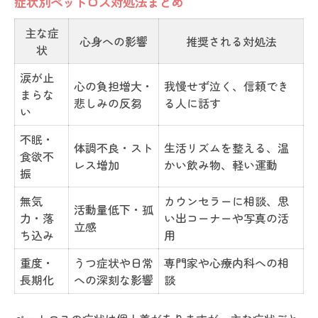
症状別ペットロス対処法まとめ
主な症
心身への影響
推奨される対処法
状
涙が止
心の負担増大・
我慢せず泣く、信頼でき
まらな
悲しみの反芻
る人に話す
い
不眠・
体調不良・スト
生活リズムを整える、温
食欲不
レス増加
かい飲み物、軽い運動
振
無気
カウンセラーに相談、思
活動量低下・孤
力・落
い出コーナーや写真の活
立感
ち込み
用
重度・
うつ症状や日常
専門家や心療内科への相
長期化
への深刻な影響
談