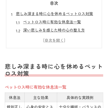
目次
悲しみ深まる時に心を休めるペットロス対策
ペットロス時に有効な休息法一覧
深い悲しみを感じた時の心の整え方
ペットロス経験者が語る休息のヒント
感情が不安定な日に意識したいこと
ペットロス症候群のチェックポイント
ペットロスの症状と穏やかな心への歩み方
悲しみ深まる時に心を休めるペット
ペットロス症状の主な特徴と対策
ロス対策
穏やかな心を育てる生活の工夫
ペットロス時に有効な休息法一覧
悲嘆反応を知り心を守るコツ
ペットロス時の認知的反応を理解する
休息法
主な効果
具体的な実践例
症状別ペットロス対処法まとめ
規則正し
心身の安定とス
十分な睡眠・バランスの