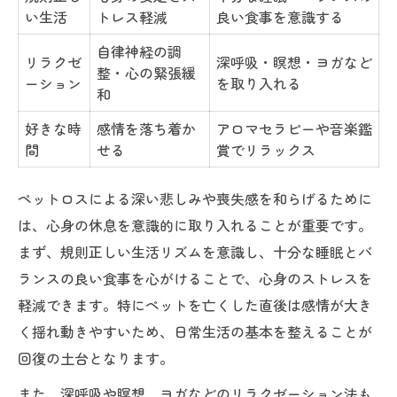
感情が揺れる日は自分に優しくする工夫
い生活
トレス軽減
良い食事を意識する
揺れる心に寄り添うセルフケア術
自律神経の調
リラクゼ
深呼吸・瞑想・ヨガなど
整・心の緊張緩
ペットロス時の自分を労わるポイント
ーション
を取り入れる
和
感情日記で心の休息を促す方法
好きな時
感情を落ち着か
アロマセラピーや音楽鑑
気持ちが沈む日のリラックス法
間
せる
賞でリラックス
ペットロス体験者のおすすめ習慣
悲嘆反応を知りペットロスを乗り越えるヒント
ペットロスによる深い悲しみや喪失感を和らげるために
は、心身の休息を意識的に取り入れることが重要です。
ペットロスの悲嘆反応種類比較表
まず、規則正しい生活リズムを意識し、十分な睡眠とバ
乗り越えるために知っておきたい知識
ランスの良い食事を心がけることで、心身のストレスを
悲嘆反応が現れるタイミングの特徴
軽減できます。特にペットを亡くした直後は感情が大き
ペットロス後に心を守る工夫
く揺れ動きやすいため、日常生活の基本を整えることが
悲嘆反応とストレス度の関係
回復の土台となります。
涙が止まらない時にできるセルフケア実践法
また、深呼吸や瞑想、ヨガなどのリラクゼーション法も