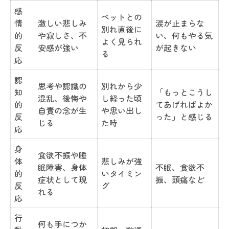
感
ペットとの
情
激しい悲しみ
涙が止まらな
別れ直後に
的
や寂しさ、不
い、何もやる気
よく見られ
反
安感が強い
が起きない
る
応
認
思考や認識の
別れから少
知
「もっとこうし
混乱、後悔や
し経った頃
的
てあげればよか
自責の念が生
や思い出し
反
った」と感じる
じる
た時
応
身
食欲不振や睡
体
悲しみが強
眠障害、身体
不眠、食欲不
的
いタイミン
症状として現
振、頭痛など
反
グ
れる
応
行
何も手につか