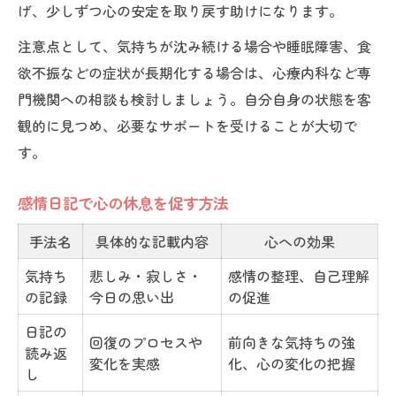
げ、少しずつ心の安定を取り戻す助けになります。
注意点として、気持ちが沈み続ける場合や睡眠障害、食
欲不振などの症状が長期化する場合は、心療内科など専
門機関への相談も検討しましょう。自分自身の状態を客
観的に見つめ、必要なサポートを受けることが大切で
す。
感情日記で心の休息を促す方法
手法名
具体的な記載内容
心への効果
気持ち
悲しみ・寂しさ・
感情の整理、自己理解
の記録
今日の思い出
の促進
日記の
回復のプロセスや
前向きな気持ちの強
読み返
変化を実感
化、心の変化の把握
し