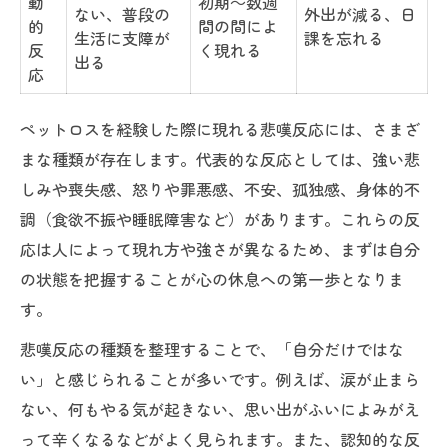
動
初期～数週
ない、普段の
外出が減る、日
的
間の間によ
生活に支障が
課を忘れる
反
く現れる
出る
応
ペットロスを経験した際に現れる悲嘆反応には、さまざ
まな種類が存在します。代表的な反応としては、強い悲
しみや喪失感、怒りや罪悪感、不安、孤独感、身体的不
調（食欲不振や睡眠障害など）があります。これらの反
応は人によって現れ方や強さが異なるため、まずは自分
の状態を把握することが心の休息への第一歩となりま
す。
悲嘆反応の種類を整理することで、「自分だけではな
い」と感じられることが多いです。例えば、涙が止まら
ない、何もやる気が起きない、思い出がふいによみがえ
って辛くなるなどがよく見られます。また、認知的な反