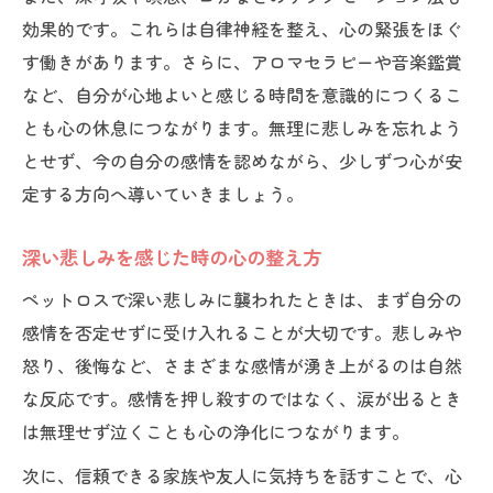
涙が止まらない時のセルフケア例
効果的です。これらは自律神経を整え、心の緊張をほぐ
ペットロス時に役立つ呼吸法を紹介
す働きがあります。さらに、アロマセラピーや音楽鑑賞
気持ちを落ち着かせる簡単な習慣
など、自分が心地よいと感じる時間を意識的につくるこ
ペットに会いたい気持ちとの向き合い方
とも心の休息につながります。無理に悲しみを忘れよう
とせず、今の自分の感情を認めながら、少しずつ心が安
セルフケア方法の比較と効果
定する方向へ導いていきましょう。
気持ちの整理で心が安らぐ瞬間を迎えるには
気持ちの整理に役立つ実践例まとめ
深い悲しみを感じた時の心の整え方
ペットロス時の心の休息体験談
ペットロスで深い悲しみに襲われたときは、まず自分の
整理を通じて得られる安らぎとは
感情を否定せずに受け入れることが大切です。悲しみや
ペットの思い出を大切にする方法
怒り、後悔など、さまざまな感情が湧き上がるのは自然
気持ちの整理術と効果の違い
な反応です。感情を押し殺すのではなく、涙が出るとき
は無理せず泣くことも心の浄化につながります。
次に、信頼できる家族や友人に気持ちを話すことで、心