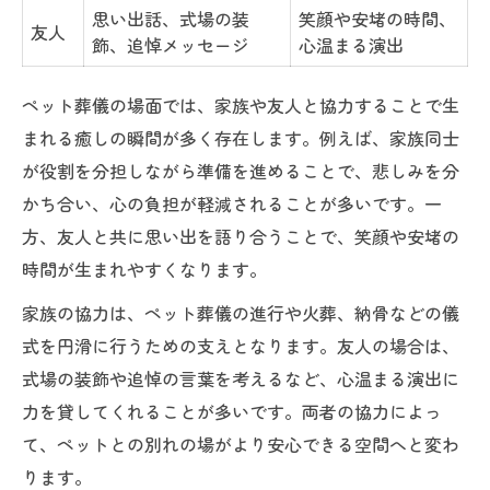
方
思い出話、式場の装
笑顔や安堵の時間、
友人
飾、追悼メッセージ
心温まる演出
友人と分かち合うペット葬儀の感動体験
友人と協力したペット葬儀の体験談まとめ
ペット葬儀の場面では、家族や友人と協力することで生
ペット葬儀で友人と分かち合う感動の瞬間
まれる癒しの瞬間が多く存在します。例えば、家族同士
友人の協力が心に残るペット葬儀の思い出
が役割を分担しながら準備を進めることで、悲しみを分
ペット葬儀を通じて友情が深まる理由
かち合い、心の負担が軽減されることが多いです。一
方、友人と共に思い出を語り合うことで、笑顔や安堵の
友人と共に行うペット葬儀のメリット比較
時間が生まれやすくなります。
もし悲しみが深いならペット葬儀の協力を
深い悲しみを癒すペット葬儀の協力方法一
家族の協力は、ペット葬儀の進行や火葬、納骨などの儀
覧
式を円滑に行うための支えとなります。友人の場合は、
式場の装飾や追悼の言葉を考えるなど、心温まる演出に
ペット葬儀で協力を得るメリットと注意点
力を貸してくれることが多いです。両者の協力によっ
悲しみが癒えるペット葬儀の協力体験談
て、ペットとの別れの場がより安心できる空間へと変わ
ペット葬儀の協力が心の支えとなる理由
ります。