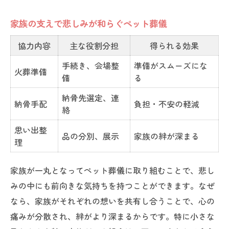
悲しみを乗り越えるためのペット葬儀協力
術
家族の支えで悲しみが和らぐペット葬儀
思い出を語る時間がペット葬儀で生まれる瞬間
協力内容
主な役割分担
得られる効果
ペット葬儀で思い出を共有する流れ一覧
手続き、会場整
準備がスムーズにな
思い出話が心を癒すペット葬儀の魅力
火葬準備
備
る
ペット葬儀中に語り合うことで得られる効
納骨先選定、連
果
納骨手配
負担・不安の軽減
絡
思い出を語るペット葬儀の進め方と工夫
思い出整
ペット葬儀で思い出を残すアイデア特集
品の分別、展示
家族の絆が深まる
理
ペット葬儀を通じて心の整理を助ける方法
家族が一丸となってペット葬儀に取り組むことで、悲し
心の整理を促すペット葬儀のステップ比較
みの中にも前向きな気持ちを持つことができます。なぜ
ペット葬儀で実践できる心のケア方法
なら、家族がそれぞれの想いを共有し合うことで、心の
心の整理が進むペット葬儀協力のコツ
痛みが分散され、絆がより深まるからです。特に小さな
ペット葬儀で役立つ心のサポート術まとめ