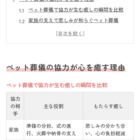
ペット葬儀で協力が生む癒しの瞬間を比較
家族の支えで悲しみが和らぐペット葬儀
思い出共有が心を癒すペット葬儀の特徴
ペット葬儀に協力する意義と心の変化
協力体制のペット葬儀が安心をもたらす理
由
ペット葬儀の協力が心を癒す理由
家族と支え合うペット葬儀の大切さ
家族で役割分担するペット葬儀の流れ一覧
ペット葬儀で協力が生む癒しの瞬間を比較
支え合うことで深まる家族の絆とペット葬
協力
儀
の相
主な役割
もたらす癒し
ペット葬儀時に家族で決めたいことまとめ
手
家族の思い出を語るペット葬儀の時間
準備の分担、式の進
悲しみの分かち合
家族
行、火葬や納骨の支え
い、心の負担軽減
家族協力が生む安心感とペット葬儀の進め