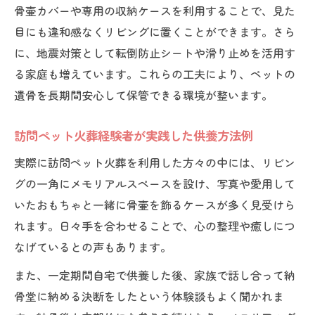
訪問ペット火葬後の遺骨保管と納骨堂利用
骨壷カバーや専用の収納ケースを利用することで、見た
の特徴
目にも違和感なくリビングに置くことができます。さら
納骨堂の選び方と訪問ペット火葬後の検討
に、地震対策として転倒防止シートや滑り止めを活用す
ポイント
る家庭も増えています。これらの工夫により、ペットの
遺骨を長期間安心して保管できる環境が整います。
遺骨を安全に保管するための訪問ペット火
葬後対策
訪問ペット火葬経験者が実践した供養方法例
訪問ペット火葬後の納骨堂利用メリットと
留意点
実際に訪問ペット火葬を利用した方々の中には、リビン
グの一角にメモリアルスペースを設け、写真や愛用して
遺骨保管・納骨堂利用の訪問ペット火葬後
いたおもちゃと一緒に骨壷を飾るケースが多く見受けら
体験談
れます。日々手を合わせることで、心の整理や癒しにつ
なげているとの声もあります。
また、一定期間自宅で供養した後、家族で話し合って納
骨堂に納める決断をしたという体験談もよく聞かれま