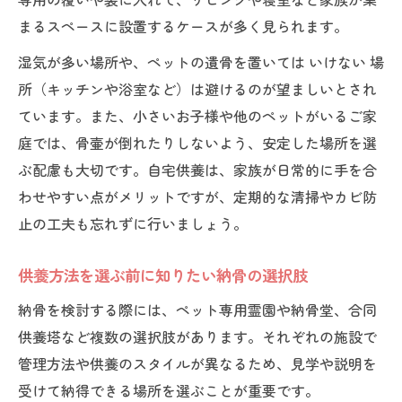
の選び方
まるスペースに設置するケースが多く見られます。
遺骨の一時保管と納骨堂利用の選択肢を比
較
湿気が多い場所や、ペットの遺骨を置いては いけない 場
訪問ペット火葬後に多い納骨の悩みと解決
所（キッチンや浴室など）は避けるのが望ましいとされ
策
ています。また、小さいお子様や他のペットがいるご家
庭では、骨壷が倒れたりしないよう、安定した場所を選
手元供養を選ぶなら訪問ペット火葬後の工夫
ぶ配慮も大切です。自宅供養は、家族が日常的に手を合
訪問ペット火葬後に手元供養を選ぶ理由と
わせやすい点がメリットですが、定期的な清掃やカビ防
背景
止の工夫も忘れずに行いましょう。
手元供養の実践方法と遺骨の保存ポイント
訪問ペット火葬後の骨壷でできる供養の工
供養方法を選ぶ前に知りたい納骨の選択肢
夫
納骨を検討する際には、ペット専用霊園や納骨堂、合同
家族が納得できる手元供養の進め方を紹介
供養塔など複数の選択肢があります。それぞれの施設で
遺骨アクセサリーなど訪問ペット火葬後の
管理方法や供養のスタイルが異なるため、見学や説明を
選択肢
受けて納得できる場所を選ぶことが重要です。