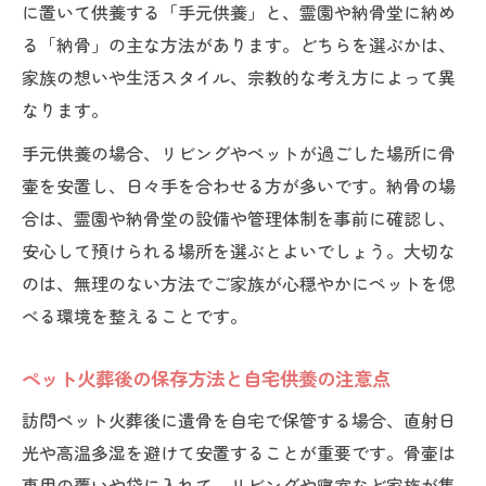
ペット火葬後の骨壷の置き場所選びの注意
に置いて供養する「手元供養」と、霊園や納骨堂に納め
点
る「納骨」の主な方法があります。どちらを選ぶかは、
実際の訪問ペット火葬体験談から学ぶ供養
家族の想いや生活スタイル、宗教的な考え方によって異
方法
なります。
遺骨を家に置くメリットと気をつけたい点
手元供養の場合、リビングやペットが過ごした場所に骨
訪問ペット火葬後の遺骨管理で心が落ち着
壷を安置し、日々手を合わせる方が多いです。納骨の場
く工夫
合は、霊園や納骨堂の設備や管理体制を事前に確認し、
納骨のタイミングは訪問ペット火葬後にどう決
安心して預けられる場所を選ぶとよいでしょう。大切な
める
のは、無理のない方法でご家族が心穏やかにペットを偲
火葬後すぐ納骨するか迷う時の判断ポイン
べる環境を整えることです。
ト
ペット火葬後の保存方法と自宅供養の注意点
訪問ペット火葬後の納骨時期を決める考え
方
訪問ペット火葬後に遺骨を自宅で保管する場合、直射日
光や高温多湿を避けて安置することが重要です。骨壷は
家族の気持ちを大切にした納骨タイミング
専用の覆いや袋に入れて、リビングや寝室など家族が集