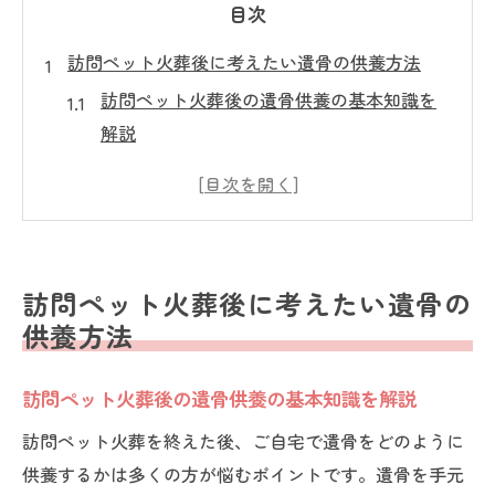
目次
訪問ペット火葬後に考えたい遺骨の供養方法
訪問ペット火葬後の遺骨供養の基本知識を
解説
ペット火葬後の保存方法と自宅供養の注意
点
供養方法を選ぶ前に知りたい納骨の選択肢
骨壷の管理と遺骨を守るための工夫とは
訪問ペット火葬後に考えたい遺骨の
訪問ペット火葬経験者が実践した供養方法
供養方法
例
自宅でできる遺骨管理と訪問ペット火葬体験談
訪問ペット火葬後の遺骨供養の基本知識を解説
訪問ペット火葬後の自宅保管を安心に続け
訪問ペット火葬を終えた後、ご自宅で遺骨をどのように
るコツ
供養するかは多くの方が悩むポイントです。遺骨を手元