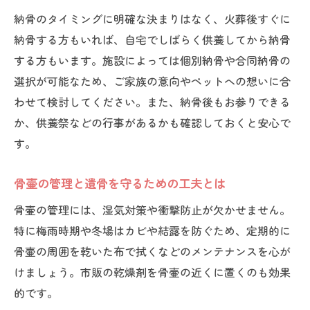
供養の選択肢と家族の思いを大切にする訪問ペ
納骨のタイミングに明確な決まりはなく、火葬後すぐに
ット火葬後
納骨する方もいれば、自宅でしばらく供養してから納骨
訪問ペット火葬後の供養方法と家族の思い
する方もいます。施設によっては個別納骨や合同納骨の
の整理
選択が可能なため、ご家族の意向やペットへの想いに合
家族の気持ちを重視した訪問ペット火葬後
わせて検討してください。また、納骨後もお参りできる
の選択肢
か、供養祭などの行事があるかも確認しておくと安心で
訪問ペット火葬後に後悔しない供養のすす
す。
め方
骨壷の管理と遺骨を守るための工夫とは
納骨や手元供養など訪問ペット火葬後の比
較ポイント
骨壷の管理には、湿気対策や衝撃防止が欠かせません。
家族で話し合う訪問ペット火葬後の供養決
特に梅雨時期や冬場はカビや結露を防ぐため、定期的に
定プロセス
骨壷の周囲を乾いた布で拭くなどのメンテナンスを心が
遺骨の保管や納骨堂利用もある訪問ペット火葬
けましょう。市販の乾燥剤を骨壷の近くに置くのも効果
後の考え方
的です。