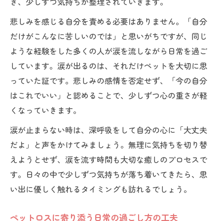
ぎ、少しずつ気持ちが整理されていきます。
悲しみを感じる自分を責める必要はありません。「自分
だけがこんなに苦しいのでは」と思いがちですが、同じ
ような経験をした多くの人が涙を流しながら日常を過ご
しています。涙が出るのは、それだけペットを大切に思
っていた証です。悲しみの感情を否定せず、「今の自分
はこれでいい」と認めることで、少しずつ心の重さが軽
くなっていきます。
涙が止まらない時は、深呼吸をして自分の心に「大丈夫
だよ」と声をかけてみましょう。無理に気持ちを切り替
えようとせず、涙を流す時間も大切な癒しのプロセスで
す。日々の中で少しずつ気持ちが落ち着いてきたら、思
い出に優しく触れるタイミングも訪れるでしょう。
ペットロスに寄り添う日常の過ごし方の工夫