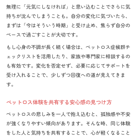
学ぶ
無理に「元気にしなければ」と思い込むことでさらに気
仕事中にも襲うペットロスと向き合う
持ちが沈んでしまうことも。自分の変化に気づいたら、
ペットロスで仕事中泣く時の対処法と心構
まずは「今はそういう時期」と受け止め、焦らず自分の
え
ペースで過ごすことが大切です。
職場でのペットロスを理解してもらう工夫
もし心身の不調が長く続く場合は、ペットロス症候群チ
ペットロスの感情が仕事に影響する理由と
ェックリストを活用したり、家族や専門家に相談するの
対応策
も有効です。変化を否定せず、必要に応じてサポートを
ペットロスと仕事の両立をするための考え
受け入れることで、少しずつ回復への道が見えてきま
方
す。
ペットロス 涙が止まらない時の職場での過
ペットロス体験を共有する安心感の見つけ方
ごし方
自分らしく歩むペットロス回復過程の道
ペットロスの悲しみを一人で抱え込むと、孤独感や不安
ペットロス回復過程で大切にしたい自分の
が強くなりやすい傾向があります。そんな時、同じ体験
ペース
をした人と気持ちを共有することで、心が軽くなること