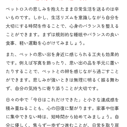
ペットロスの悲しみを抱えたまま日常生活を送るのは辛
いものです。しかし、生活リズムを意識しながら自分を
大切にする時間を作ることで、心身のバランスを整える
ことができます。まずは規則的な睡眠やバランスの良い
食事、軽い運動を心がけてみましょう。
また、ペットの思い出を身近に感じられる工夫も効果的
です。例えば写真を飾ったり、思い出の品を手元に置い
たりすることで、ペットとの絆を感じながら過ごすこと
ができます。悲しみが強いときは無理に明るく振る舞わ
ず、自分の気持ちに寄り添うことが大切です。
日々の中で「今日はこれだけできた」と小さな達成感を
積み重ねることも、心の回復に繋がります。家事や仕事
に集中できない時は、短時間から始めてみましょう。自
分に優しく、焦らず一歩ずつ進むことが、日常を取り戻