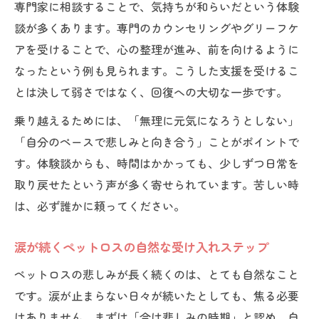
専門家に相談することで、気持ちが和らいだという体験
談が多くあります。専門のカウンセリングやグリーフケ
アを受けることで、心の整理が進み、前を向けるように
なったという例も見られます。こうした支援を受けるこ
とは決して弱さではなく、回復への大切な一歩です。
乗り越えるためには、「無理に元気になろうとしない」
「自分のペースで悲しみと向き合う」ことがポイントで
す。体験談からも、時間はかかっても、少しずつ日常を
取り戻せたという声が多く寄せられています。苦しい時
は、必ず誰かに頼ってください。
涙が続くペットロスの自然な受け入れステップ
ペットロスの悲しみが長く続くのは、とても自然なこと
です。涙が止まらない日々が続いたとしても、焦る必要
はありません。まずは「今は悲しみの時期」と認め、自