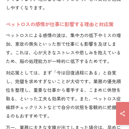
しやすくなります。
ペットロスの感情が仕事に影響する理由と対応策
ペットロスによる感情の波は、集中力の低下やミスの増
加、意欲の喪失といった形で仕事にも影響を及ぼしま
す。これは、心が大きなストレスや悲しみを抱えている
ため、脳の処理能力が一時的に低下するためです。
対応策としては、まず「今は回復過程にある」と自覚
し、完璧を求めすぎないことが大切です。業務の優先順
位を整理し、重要な仕事から着手する、こまめに休憩を
取る、といった工夫も効果的です。また、ペットロス症
候群チェックリストなどで自分の状態を客観的に把握す
るのもおすすめです。
万一、業務に大きな支障が出てしまった場合は、早めに