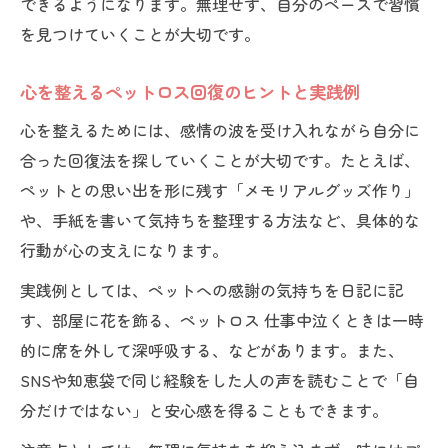
できるようになります。無理せず、自分のペースで習慣
を見つけていくことが大切です。
心を整えるペットロス回復のヒントと実践例
心を整えるためには、感情の波を受け入れながら自分に
合った回復法を探していくことが大切です。たとえば、
ペットとの思い出を形に残す「メモリアルグッズ作り」
や、手紙を書いて気持ちを整理する方法など、具体的な
行動が心の支えになります。
実践例としては、ペットへの感謝の気持ちを日記に記
す、部屋に花を飾る、ペットロス 仕事中泣くときは一時
的に席を外して深呼吸する、などがあります。また、
SNSや知恵袋で同じ経験をした人の声を読むことで「自
分だけではない」と安心感を得ることもできます。