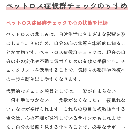
ペットロス症候群チェックのすすめ
ペットロス症候群チェックで心の状態を把握
ペットロスの悲しみは、日常生活にさまざまな影響を及
ぼします。そのため、自分の心の状態を客観的に知るこ
とが大切です。ペットロス症候群チェックは、現在の自
分の心の変化や不調に気付くための有効な手段です。チ
ェックリストを活用することで、気持ちの整理や回復へ
の一歩を踏み出しやすくなります。
代表的なチェック項目としては、「涙が止まらない」
「何も手につかない」「食欲がなくなった」「夜眠れな
い」などが挙げられます。これらの項目に複数該当する
場合は、心の不調が進行しているサインかもしれませ
ん。自分の状態を見える化することで、必要なサポート