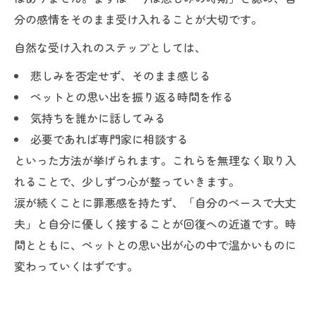
分の感情をそのまま受け入れることが大切です。
自然な受け入れのステップとしては、
悲しみを否定せず、そのまま感じる
ペットとの思い出を振り返る時間を作る
気持ちを誰かに話してみる
必要であれば専門家に相談する
といった方法が挙げられます。これらを無理なく取り入
れることで、少しずつ心が整っていきます。
涙が続くことに罪悪感を持たず、「自分のペースで大丈
夫」と自分に優しく接することが回復への近道です。時
間とともに、ペットとの思い出が心の中で温かいものに
変わっていくはずです。