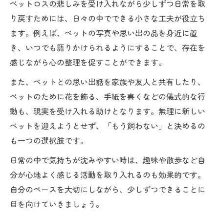
ペットロスの悲しみを受け入れながら少しずつ日常を取
り戻すためには、日々の中でできる小さな工夫が役立ち
ます。例えば、ペットの写真や思い出の品を身近に置
き、いつでも語りかけられるようにすることで、存在を
感じながら心の整理を促すことができます。
また、ペットとの思い出話を家族や友人と共有したり、
ペットのために花を飾る、手紙を書くなどの儀式的な行
動も、現実を受け入れる助けとなります。無理に新しい
ペットを迎えようとせず、「もう飼わない」と決めるの
も一つの選択肢です。
日常の中で気持ちが沈みやすい時は、趣味や散歩など自
分が心地よく感じる活動を取り入れるのも効果的です。
自分のペースを大切にしながら、少しずつできることに
目を向けていきましょう。