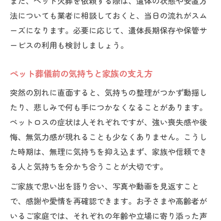
また、ペット火葬を依頼する際は、遺体の状態や安置方
ペット葬儀後の心と体の不調への向き合い
法についても業者に相談しておくと、当日の流れがスム
方
ーズになります。必要に応じて、遺体長期保存や保管サ
ペット葬儀後の家族で支え合う心身ケア法
ービスの利用も検討しましょう。
ペット葬儀後に相談できるサポート窓口紹
介
ペット葬儀前の気持ちと家族の支え方
突然の別れに直面すると、気持ちの整理がつかず動揺し
たり、悲しみで何も手につかなくなることがあります。
ペットロスの症状は人それぞれですが、強い喪失感や後
悔、無気力感が現れることも少なくありません。こうし
た時期は、無理に気持ちを抑え込まず、家族や信頼でき
る人と気持ちを分かち合うことが大切です。
ご家族で思い出を語り合い、写真や動画を見返すこと
で、感謝や愛情を再確認できます。お子さまや高齢者が
いるご家庭では、それぞれの年齢や立場に寄り添った声