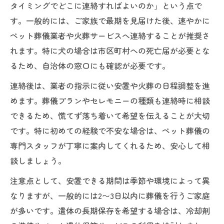
ペット葬儀の立ち会い有無と家族の選択肢
タイミングでどこに連絡すればよいのか」という点で
す。一般的には、ご家族で最期を見届けた後、速やかに
ペット葬儀で失敗しないプラン比較のコツ
ペット葬儀業者や火葬サービスへ連絡することが推奨さ
遺体の安置期間と長期保存のポイント
れます。特に犬の場合は市区町村への死亡届が必要とな
ペット葬儀前の遺体保管は何日できるか
るため、自治体の窓口にも確認が必要です。
ペット葬儀までの遺体長期保存の基本知識
連絡後は、業者の指示に従い安置や火葬の日程調整を進
安置期間の目安とペット葬儀の段取り整理
めます。葬儀プランやセレモニーの種類も連絡時に相談
ペット葬儀の前に知る安置方法と保冷対策
できるため、慌てず落ち着いて希望を伝えることが大切
ペット葬儀時に役立つ遺体保存グッズの活
です。特に初めての経験で不安な場合は、ペット葬儀の
用法
専門スタッフが丁寧に案内してくれるため、安心して相
火葬までの準備で必要となるもの一覧
談しましょう。
ペット葬儀火葬前に準備するべき物リスト
注意点として、安置できる期間は季節や環境によって異
ペット火葬のための必要品と注意点
なりますが、一般的には2〜3日以内に葬儀を行うご家庭
ペット葬儀の火葬準備で困らない心得
が多いです。遺体の長期保存を希望する場合は、冷却剤
ペット葬儀用の遺体搬送準備と段取り方法