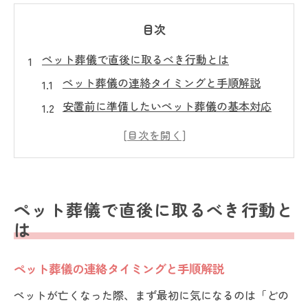
目次
ペット葬儀で直後に取るべき行動とは
ペット葬儀の連絡タイミングと手順解説
安置前に準備したいペット葬儀の基本対応
ペット葬儀前の気持ちと家族の支え方
ペット葬儀で失敗しない初動チェックポイ
ント
大切なペット葬儀で飼い主の役割を考える
ペット葬儀で直後に取るべき行動と
気になるペット葬儀の種類やプラン解説
は
ペット葬儀の種類ごとの特徴と選び方
ペット葬儀プランのメリットと注意点比較
ペット葬儀の連絡タイミングと手順解説
ペット火葬セレモニーの流れと選択基準
ペットが亡くなった際、まず最初に気になるのは「どの