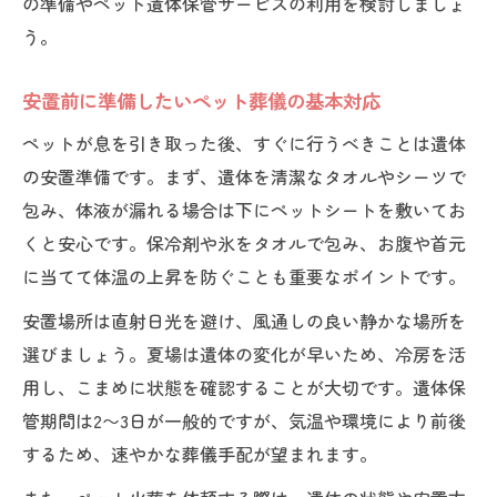
の準備やペット遺体保管サービスの利用を検討しましょ
ペット葬儀で火葬当日までの持ち物チェッ
う。
ク
安置前に準備したいペット葬儀の基本対応
ペット葬儀後の骨や供養方法について
ペットが息を引き取った後、すぐに行うべきことは遺体
ペット葬儀後の骨の扱い方と供養方法
の安置準備です。まず、遺体を清潔なタオルやシーツで
ペット葬儀後にできるお骨の供養選択肢
包み、体液が漏れる場合は下にペットシートを敷いてお
ペット葬儀で返骨や納骨堂の活用法解説
くと安心です。保冷剤や氷をタオルで包み、お腹や首元
ペット葬儀後の四十九日と供養の考え方
に当てて体温の上昇を防ぐことも重要なポイントです。
ペット火葬後の骨を手元供養する際の注意
安置場所は直射日光を避け、風通しの良い静かな場所を
点
選びましょう。夏場は遺体の変化が早いため、冷房を活
ペットロスの症状と心身ケアのヒント
用し、こまめに状態を確認することが大切です。遺体保
ペット葬儀後のペットロス主な症状と対策
管期間は2〜3日が一般的ですが、気温や環境により前後
ペットロスで辛いと感じた時のセルフケア
するため、速やかな葬儀手配が望まれます。
法