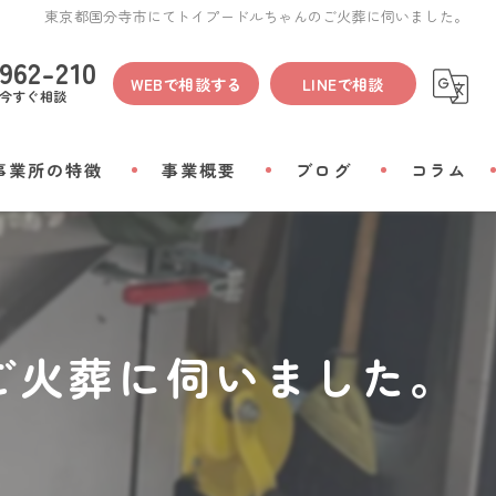
東京都国分寺市にてトイプードルちゃんのご火葬に伺いました。
962-210
WEBで相談する
LINEで相談
今すぐ相談
事業所の特徴
事業概要
ブログ
コラム
間
物
ご火葬に伺いました。
会い
リアルグッズ