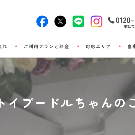
0120-
電話で
流れ
ご利用プランと料金
対応エリア
当
24時
出張
小動
トイプードルちゃんの
立ち
メモ