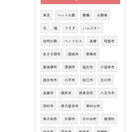
東京
ペット火葬
葬儀
火葬車
犬
猫
うさぎ
ハムスター
訪問火葬
ペットロス
多摩
昭島市
あきる野市
稲城市
青梅市
奥多摩町
清瀬市
国立市
小金井市
国分寺市
小平市
狛江市
立川市
多摩市
調布市
西東京市
八王子市
羽村市
東久留米市
東村山市
東大和市
日野市
日の出町
檜原村
府中市
福生市
町田市
瑞穂町