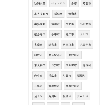
訪問火葬
ペットロス
多摩
昭島市
あきる野市
稲城市
青梅市
奥多摩町
清瀬市
国立市
小金井市
国分寺市
小平市
狛江市
立川市
多摩市
調布市
西東京市
八王子市
羽村市
東久留米市
東村山市
東大和市
日野市
日の出町
檜原村
府中市
福生市
町田市
瑞穂町
三鷹市
武蔵野市
武蔵村山市
足立区
荒川区
板橋区
江戸川区