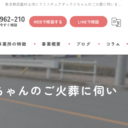
東京都武蔵村山市にてミニチュアダックスちゃんのご火葬に伺いま...
962-210
WEBで相談する
LINEで相談
今すぐ相談
事業所の特徴
事業概要
ブログ
コラム
間
ちゃんのご火葬に伺い
物
会い
リアルグッズ