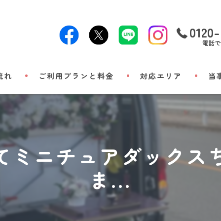
0120-
電話で
流れ
ご利用プランと料金
対応エリア
当
24時
出張
てミニチュアダックス
小動
ま...
立ち
メモ