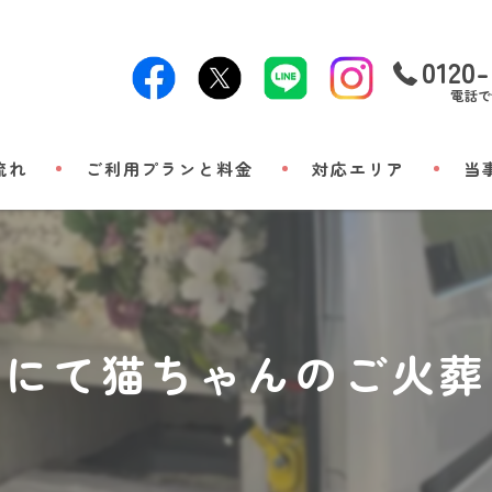
0120-
電話で
流れ
ご利用プランと料金
対応エリア
当
24時
出張
小動
市にて猫ちゃんのご火葬
立ち
メモ