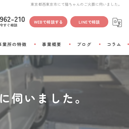
東京都西東京市にて猫ちゃんのご火葬に伺いました。
962-210
WEBで相談する
LINEで相談
今すぐ相談
事業所の特徴
事業概要
ブログ
コラム
間
物
に伺いました。
会い
リアルグッズ