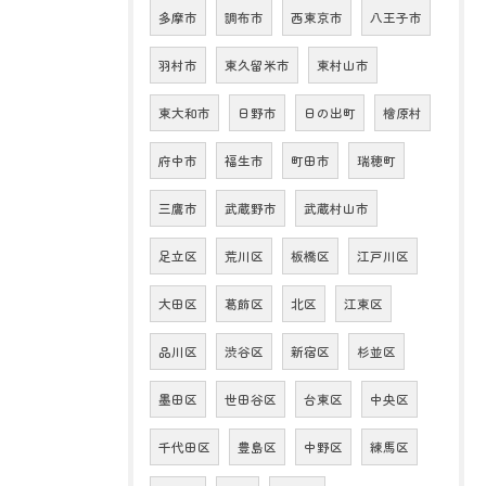
多摩市
調布市
西東京市
八王子市
羽村市
東久留米市
東村山市
東大和市
日野市
日の出町
檜原村
府中市
福生市
町田市
瑞穂町
三鷹市
武蔵野市
武蔵村山市
足立区
荒川区
板橋区
江戸川区
大田区
葛飾区
北区
江東区
品川区
渋谷区
新宿区
杉並区
墨田区
世田谷区
台東区
中央区
千代田区
豊島区
中野区
練馬区