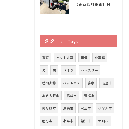
【東京都町田市】日本スピッツの訪問ペット火葬｜愛犬との穏やか...
タグ
Tags
東京
ペット火葬
葬儀
火葬車
犬
猫
うさぎ
ハムスター
訪問火葬
ペットロス
多摩
昭島市
あきる野市
稲城市
青梅市
奥多摩町
清瀬市
国立市
小金井市
国分寺市
小平市
狛江市
立川市