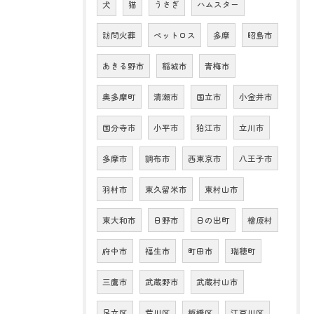
犬
猫
うさぎ
ハムスター
訪問火葬
ペットロス
多摩
昭島市
あきる野市
稲城市
青梅市
奥多摩町
清瀬市
国立市
小金井市
国分寺市
小平市
狛江市
立川市
多摩市
調布市
西東京市
八王子市
羽村市
東久留米市
東村山市
東大和市
日野市
日の出町
檜原村
府中市
福生市
町田市
瑞穂町
三鷹市
武蔵野市
武蔵村山市
足立区
荒川区
板橋区
江戸川区