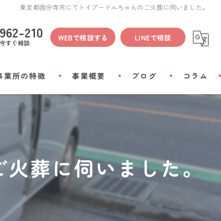
東京都国分寺市にてトイプードルちゃんのご火葬に伺いました。
962-210
WEBで相談する
LINEで相談
今すぐ相談
事業所の特徴
事業概要
ブログ
コラム
間
物
ご火葬に伺いました。
会い
リアルグッズ