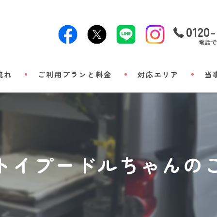
0120-
電話で
流れ
ご利用プランと料金
対応エリア
当
24時
出張
小動
トイプードルちゃんの
立ち
メモ