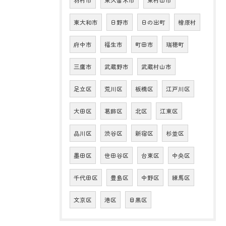
羽村市
東久留米市
東村山市
東大和市
日野市
日の出町
檜原村
府中市
福生市
町田市
瑞穂町
三鷹市
武蔵野市
武蔵村山市
足立区
荒川区
板橋区
江戸川区
大田区
葛飾区
北区
江東区
品川区
渋谷区
新宿区
杉並区
墨田区
世田谷区
台東区
中央区
千代田区
豊島区
中野区
練馬区
文京区
港区
目黒区