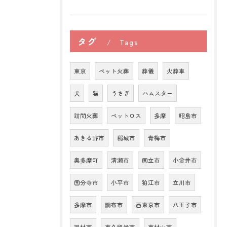
タグ
Tags
東京
ペット火葬
葬儀
火葬車
犬
猫
うさぎ
ハムスター
訪問火葬
ペットロス
多摩
昭島市
あきる野市
稲城市
青梅市
奥多摩町
清瀬市
国立市
小金井市
国分寺市
小平市
狛江市
立川市
多摩市
調布市
西東京市
八王子市