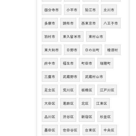
国分寺市
小平市
狛江市
立川市
多摩市
調布市
西東京市
八王子市
羽村市
東久留米市
東村山市
東大和市
日野市
日の出町
檜原村
府中市
福生市
町田市
瑞穂町
三鷹市
武蔵野市
武蔵村山市
足立区
荒川区
板橋区
江戸川区
大田区
葛飾区
北区
江東区
品川区
渋谷区
新宿区
杉並区
墨田区
世田谷区
台東区
中央区