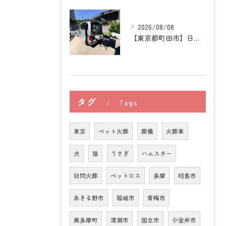
2026/08/08
【東京都町田市】日本スピッツの訪問ペット火葬｜愛犬との穏やか...
タグ
Tags
東京
ペット火葬
葬儀
火葬車
犬
猫
うさぎ
ハムスター
訪問火葬
ペットロス
多摩
昭島市
あきる野市
稲城市
青梅市
奥多摩町
清瀬市
国立市
小金井市