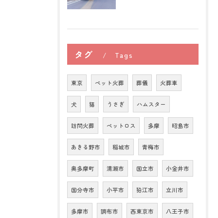
タグ
Tags
東京
ペット火葬
葬儀
火葬車
犬
猫
うさぎ
ハムスター
訪問火葬
ペットロス
多摩
昭島市
あきる野市
稲城市
青梅市
奥多摩町
清瀬市
国立市
小金井市
国分寺市
小平市
狛江市
立川市
多摩市
調布市
西東京市
八王子市