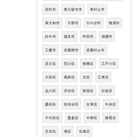
羽村市
東久留米市
東村山市
東大和市
日野市
日の出町
檜原村
府中市
福生市
町田市
瑞穂町
三鷹市
武蔵野市
武蔵村山市
足立区
荒川区
板橋区
江戸川区
大田区
葛飾区
北区
江東区
品川区
渋谷区
新宿区
杉並区
墨田区
世田谷区
台東区
中央区
千代田区
豊島区
中野区
練馬区
文京区
港区
目黒区