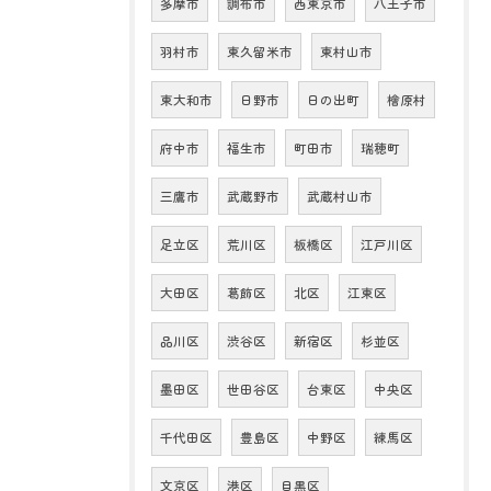
多摩市
調布市
西東京市
八王子市
羽村市
東久留米市
東村山市
東大和市
日野市
日の出町
檜原村
府中市
福生市
町田市
瑞穂町
三鷹市
武蔵野市
武蔵村山市
足立区
荒川区
板橋区
江戸川区
大田区
葛飾区
北区
江東区
品川区
渋谷区
新宿区
杉並区
墨田区
世田谷区
台東区
中央区
千代田区
豊島区
中野区
練馬区
文京区
港区
目黒区