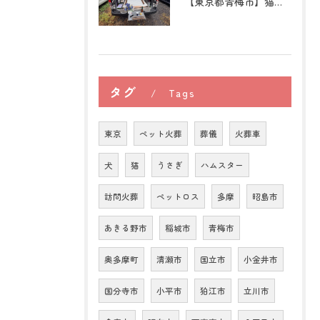
【東京都青梅市】猫の訪問ペット火葬｜後悔しないために知ってお...
タグ
Tags
東京
ペット火葬
葬儀
火葬車
犬
猫
うさぎ
ハムスター
訪問火葬
ペットロス
多摩
昭島市
あきる野市
稲城市
青梅市
奥多摩町
清瀬市
国立市
小金井市
国分寺市
小平市
狛江市
立川市