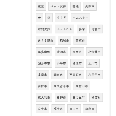
東京
ペット火葬
葬儀
火葬車
犬
猫
うさぎ
ハムスター
訪問火葬
ペットロス
多摩
昭島市
あきる野市
稲城市
青梅市
奥多摩町
清瀬市
国立市
小金井市
国分寺市
小平市
狛江市
立川市
多摩市
調布市
西東京市
八王子市
羽村市
東久留米市
東村山市
東大和市
日野市
日の出町
檜原村
府中市
福生市
町田市
瑞穂町