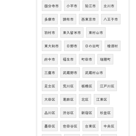
国分寺市
小平市
狛江市
立川市
多摩市
調布市
西東京市
八王子市
羽村市
東久留米市
東村山市
東大和市
日野市
日の出町
檜原村
府中市
福生市
町田市
瑞穂町
三鷹市
武蔵野市
武蔵村山市
足立区
荒川区
板橋区
江戸川区
大田区
葛飾区
北区
江東区
品川区
渋谷区
新宿区
杉並区
墨田区
世田谷区
台東区
中央区