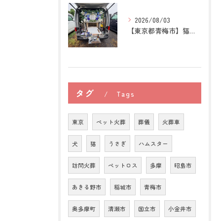
2026/08/03
【東京都青梅市】猫の訪問ペット火葬｜後悔しないために知ってお...
タグ
Tags
東京
ペット火葬
葬儀
火葬車
犬
猫
うさぎ
ハムスター
訪問火葬
ペットロス
多摩
昭島市
あきる野市
稲城市
青梅市
奥多摩町
清瀬市
国立市
小金井市